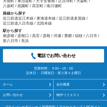
大堀町
/
東沼波町
/
大字安食南
/
正法寺町
/
大森町
/
八坂町
/
祇園町
/
高宮町
/
南川瀬町
路線から探す
近江鉄道近江本線
/
東海道本線
/
近江鉄道多賀線
/
近江鉄道八日市線
/
北陸本線
駅から探す
南彦根
/
彦根口
/
高宮
/
彦根
/
河瀬
/
豊郷
/
稲枝
/
八日市
/
新八日市
/
長浜
電話でお問い合わせ
営業時間：
9:00～18：00
定休日：
日曜祝日・第２第４土曜日
ホーム
会社概要
お問い合わせ
物件リクエスト
プライバシーポリシー
利用規約
アクセスマップ
PCサイト