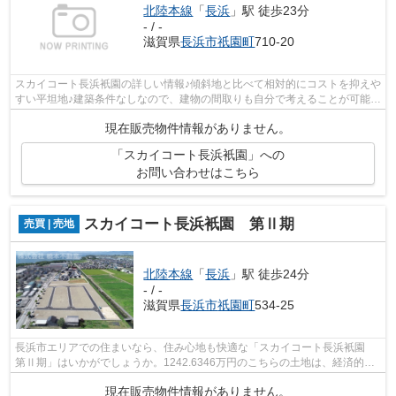
北陸本線
「
長浜
」駅 徒歩23分
- / -
滋賀県
長浜市
祇園町
710-20
スカイコート長浜衹園の詳しい情報♪傾斜地と比べて相対的にコストを抑えや
すい平坦地♪建築条件なしなので、建物の間取りも自分で考えることが可能
で、建築についてじっくり考えられま...
現在販売物件情報がありません。
「スカイコート長浜衹園」への
お問い合わせはこちら
スカイコート長浜衹園 第Ⅱ期
売買 | 売地
北陸本線
「
長浜
」駅 徒歩24分
- / -
滋賀県
長浜市
祇園町
534-25
長浜市エリアでの住まいなら、住み心地も快適な「スカイコート長浜衹園
第Ⅱ期」はいかがでしょうか。1242.6346万円のこちらの土地は、経済的か
つ好条件です。利便性のある角地で毎日...
現在販売物件情報がありません。