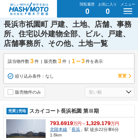
閲覧履歴
お気に入り
メニュー
0
0
長浜市祇園町 戸建、土地、店舗、事務
所、住宅以外建物全部、ビル、戸建、
店舗事務所、その他、土地一覧
3
3
1～3
該当物件数
件
販売数
件
件を表示
変更
絞り込み条件：
なし
販売物件のみ
スカイコート長浜衹園 第Ⅲ期
売買 | 売地
793.6919
1,329.179
万円～
万円
北陸本線
「
長浜
」駅 徒歩22分車6分
1.8km