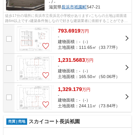
- / -
滋賀県
長浜市
祇園町
547-21
徒歩17分の場所に長浜市立長浜北小学校があります♪こちらの土地は前面道
路6m以上です♪建築条件無しなので好きな建築業者に依頼することができま
す♪土地を買うなら、北陸本線長浜近辺も...
793.6919
万
円
-
建物面積：-（-）
土地面積：111.65㎡（33.77坪）
1,231.5683
万
円
-
建物面積：-（-）
土地面積：165.50㎡（50.06坪）
1,329.179
万
円
-
建物面積：-（-）
土地面積：244.11㎡（73.84坪）
スカイコート長浜衹園
売買 | 売地