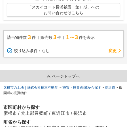
「スカイコート長浜衹園 第Ⅱ期」への
お問い合わせはこちら
3
3
1～3
該当物件数
件
販売数
件
件を表示
変更
絞り込み条件：
なし
ページトップへ
彦根市の土地｜株式会社橋本不動産
>
(売買・投資)地域から探す
>
長浜市
>
祇
園町の売買物件
市区町村から探す
彦根市
/
犬上郡豊郷町
/
東近江市
/
長浜市
町名から探す