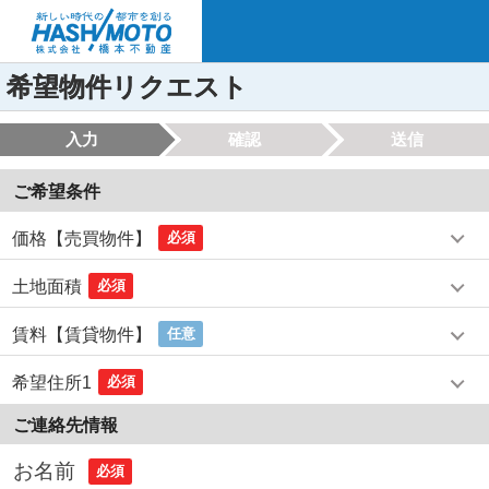
希望物件リクエスト
入力
確認
送信
ご希望条件
価格【売買物件】
必須
土地面積
必須
賃料【賃貸物件】
任意
希望住所1
必須
ご連絡先情報
お名前
必須