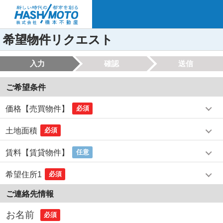
希望物件リクエスト
入力
確認
送信
ご希望条件
価格【売買物件】
必須
土地面積
必須
賃料【賃貸物件】
任意
希望住所1
必須
ご連絡先情報
お名前
必須