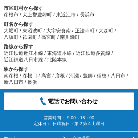
市区町村から探す
彦根市
/
犬上郡豊郷町
/
東近江市
/
長浜市
町名から探す
大堀町
/
東沼波町
/
大字安食南
/
正法寺町
/
大森町
/
八坂町
/
祇園町
/
高宮町
/
南川瀬町
路線から探す
近江鉄道近江本線
/
東海道本線
/
近江鉄道多賀線
/
近江鉄道八日市線
/
北陸本線
駅から探す
南彦根
/
彦根口
/
高宮
/
彦根
/
河瀬
/
豊郷
/
稲枝
/
八日市
/
新八日市
/
長浜
電話でお問い合わせ
営業時間：
9:00～18：00
定休日：
日曜祝日・第２第４土曜日