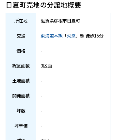
日夏町売地の分譲地概要
所在地
滋賀県
彦根市
日夏町
交通
東海道本線
「
河瀬
」駅 徒歩15分
価格
-
総区画数
3区画
土地面積
-
開発面積
-
坪数
-
坪単価
-