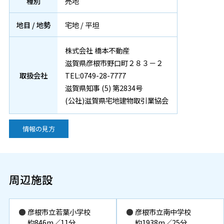
種別
売地
地目 / 地勢
宅地 / 平坦
株式会社 橋本不動産
滋賀県彦根市野口町２８３－２
取扱会社
TEL:0749-28-7777
滋賀県知事 (5) 第2834号
(公社)滋賀県宅地建物取引業協会
情報の見方
周辺施設
彦根市立若葉小学校
彦根市立南中学校
約846m／11分
約1938m／25分