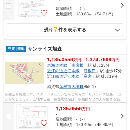
-
建物面積：-（-）
土地面積：180.88㎡（54.71坪）
7
残り
件を表示する
サンライズ旭森
売買 | 売地
1,135.0556
1,374.7699
万円～
万円
東海道本線
「
南彦根
」駅 徒歩23分
近江鉄道近江本線
「
彦根口
」駅 徒歩17分
近江鉄道近江本線
「
高宮
」駅 徒歩19分
- / -
滋賀県
彦根市
大堀町
958-17
新生活を失敗せず、スタートさせたいならこちらの「サンライズ旭森」はい
かがでしょうか。立地する第一種住居地域は、映画館などの人が集まる施設
や大規模の工場などの建築が禁止され...
1,135.0556
万
円
-
建物面積：-（-）
土地面積：150.40㎡（45.49坪）