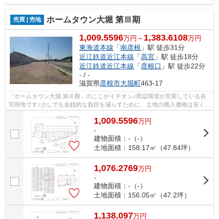
ホームタウン大堀 第Ⅲ期
売買 | 売地
1,009.5596
1,383.6108
万円～
万円
東海道本線
「
南彦根
」駅 徒歩31分
近江鉄道近江本線
「
高宮
」駅 徒歩18分
近江鉄道近江本線
「
彦根口
」駅 徒歩22分
- / -
滋賀県
彦根市
大堀町
463-17
「ホームタウン大堀 第Ⅲ期」のここがイチオシ♪周辺環境が充実している在
宅用地です♪少しでも金銭的な負担を減らすために、土地の購入価格は安く抑
えましょう♪こちらは1009.5596万円に...
1,009.5596
万
円
-
建物面積：-（-）
土地面積：158.17㎡（47.84坪）
1,076.2769
万
円
-
建物面積：-（-）
土地面積：156.05㎡（47.2坪）
1,138.097
万
円