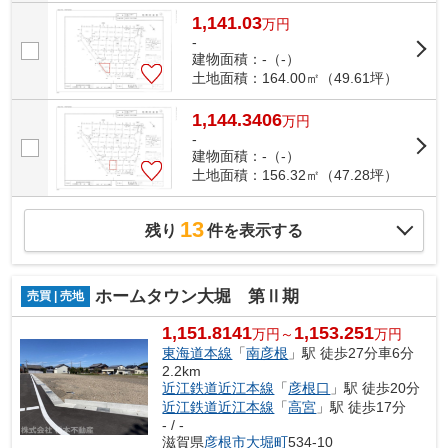
1,141.03
万
円
-
建物面積：-（-）
土地面積：164.00㎡（49.61坪）
1,144.3406
万
円
-
建物面積：-（-）
土地面積：156.32㎡（47.28坪）
13
残り
件を表示する
ホームタウン大堀 第Ⅱ期
売買 | 売地
1,151.8141
1,153.251
万円～
万円
東海道本線
「
南彦根
」駅 徒歩27分車6分
2.2km
近江鉄道近江本線
「
彦根口
」駅 徒歩20分
近江鉄道近江本線
「
高宮
」駅 徒歩17分
- / -
滋賀県
彦根市
大堀町
534-10