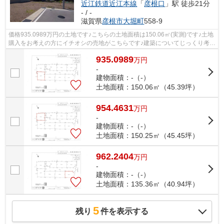
近江鉄道近江本線
「
彦根口
」駅 徒歩21分
- / -
滋賀県
彦根市
大堀町
558-9
価格935.0989万円の土地です♪こちらの土地面積は150.06㎡(実測)です♪土地
購入をお考えの方にイチオシの売地がこちらです♪建築についてじっくり考え
られるというメリットのある建築条件...
935.0989
万
円
-
建物面積：-（-）
土地面積：150.06㎡（45.39坪）
954.4631
万
円
-
建物面積：-（-）
土地面積：150.25㎡（45.45坪）
962.2404
万
円
-
建物面積：-（-）
土地面積：135.36㎡（40.94坪）
5
残り
件を表示する