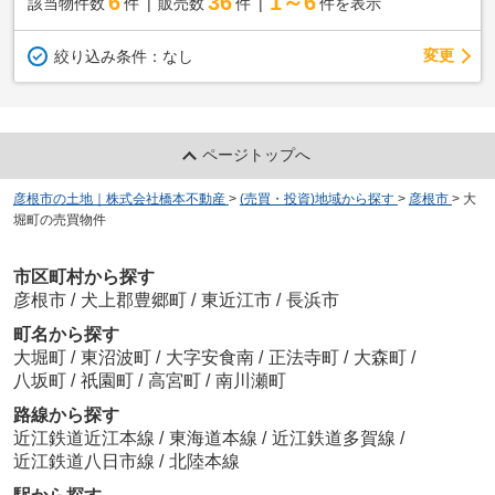
6
36
1～6
該当物件数
件
販売数
件
件を表示
変更
絞り込み条件：
なし
ページトップへ
彦根市の土地｜株式会社橋本不動産
>
(売買・投資)地域から探す
>
彦根市
>
大
堀町の売買物件
市区町村から探す
彦根市
/
犬上郡豊郷町
/
東近江市
/
長浜市
町名から探す
大堀町
/
東沼波町
/
大字安食南
/
正法寺町
/
大森町
/
八坂町
/
祇園町
/
高宮町
/
南川瀬町
路線から探す
近江鉄道近江本線
/
東海道本線
/
近江鉄道多賀線
/
近江鉄道八日市線
/
北陸本線