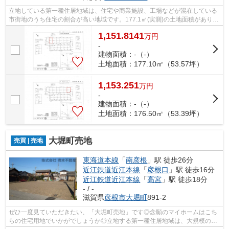
立地している第一種住居地域は、住宅や商業施設、工場などが混在している
市街地のうち住宅の割合が高い地域です。177.1㎡(実測)の土地面積がありま
す。経済面での圧迫が相場より低く、...
1,151.8141
万
円
-
建物面積：-（-）
土地面積：177.10㎡（53.57坪）
1,153.251
万
円
-
建物面積：-（-）
土地面積：176.50㎡（53.39坪）
大堀町売地
売買 | 売地
東海道本線
「
南彦根
」駅 徒歩26分
近江鉄道近江本線
「
彦根口
」駅 徒歩16分
近江鉄道近江本線
「
高宮
」駅 徒歩18分
- / -
滋賀県
彦根市
大堀町
891-2
ぜひ一度見ていただきたい、「大堀町売地」です◎念願のマイホームはこち
らの住宅用地でいかがでしょうか◎立地する第一種住居地域は、大規模の工