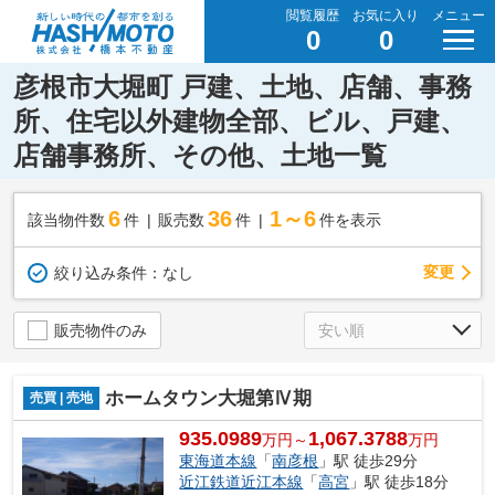
閲覧履歴
お気に入り
メニュー
0
0
彦根市大堀町 戸建、土地、店舗、事務
所、住宅以外建物全部、ビル、戸建、
店舗事務所、その他、土地一覧
6
36
1～6
該当物件数
件
販売数
件
件を表示
変更
絞り込み条件：
なし
販売物件のみ
ホームタウン大堀第Ⅳ期
売買 | 売地
935.0989
1,067.3788
万円～
万円
東海道本線
「
南彦根
」駅 徒歩29分
近江鉄道近江本線
「
高宮
」駅 徒歩18分