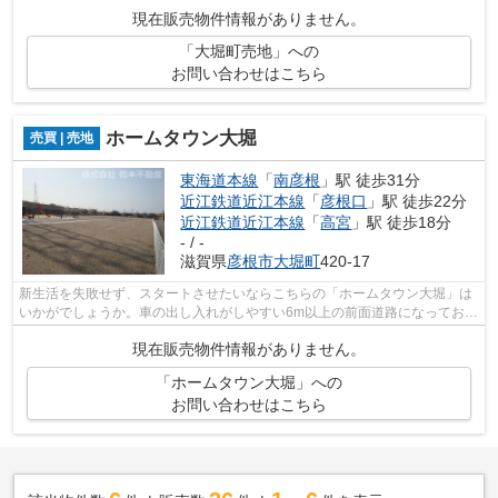
場、映画館のような人が集まる娯楽施設...
現在販売物件情報がありません。
「大堀町売地」への
お問い合わせはこちら
ホームタウン大堀
売買 | 売地
東海道本線
「
南彦根
」駅 徒歩31分
近江鉄道近江本線
「
彦根口
」駅 徒歩22分
近江鉄道近江本線
「
高宮
」駅 徒歩18分
- / -
滋賀県
彦根市
大堀町
420-17
新生活を失敗せず、スタートさせたいならこちらの「ホームタウン大堀」は
いかがでしょうか。車の出し入れがしやすい6m以上の前面道路になっており
ます。売地をお探しの方に是非見て頂...
現在販売物件情報がありません。
「ホームタウン大堀」への
お問い合わせはこちら