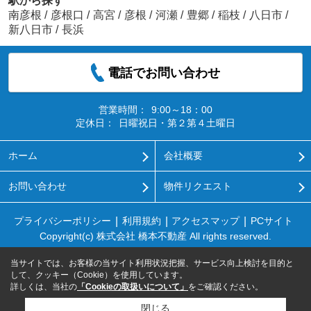
駅から探す
南彦根
/
彦根口
/
高宮
/
彦根
/
河瀬
/
豊郷
/
稲枝
/
八日市
/
新八日市
/
長浜
電話でお問い合わせ
営業時間：
9:00～18：00
定休日：
日曜祝日・第２第４土曜日
ホーム
会社概要
お問い合わせ
物件リクエスト
プライバシーポリシー
利用規約
アクセスマップ
PCサイト
Copyright(c) 株式会社 橋本不動産 All rights reserved.
当サイトでは、お客様の当サイト利用状況把握、サービス向上検討を目的と
して、クッキー（Cookie）を使用しています。
詳しくは、当社の
「Cookieの取扱いについて」
をご確認ください。
閉じる