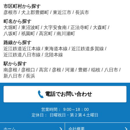
市区町村から探す
彦根市
/
犬上郡豊郷町
/
東近江市
/
長浜市
町名から探す
大堀町
/
東沼波町
/
大字安食南
/
正法寺町
/
大森町
/
八坂町
/
祇園町
/
高宮町
/
南川瀬町
路線から探す
近江鉄道近江本線
/
東海道本線
/
近江鉄道多賀線
/
近江鉄道八日市線
/
北陸本線
駅から探す
南彦根
/
彦根口
/
高宮
/
彦根
/
河瀬
/
豊郷
/
稲枝
/
八日市
/
新八日市
/
長浜
電話でお問い合わせ
営業時間：
9:00～18：00
定休日：
日曜祝日・第２第４土曜日
ホーム
会社概要