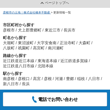
ページトップへ
彦根市の土地｜株式会社橋本不動産
>
更新情報一覧
市区町村から探す
彦根市
/
犬上郡豊郷町
/
東近江市
/
長浜市
町名から探す
大堀町
/
東沼波町
/
大字安食南
/
正法寺町
/
大森町
/
八坂町
/
祇園町
/
高宮町
/
南川瀬町
路線から探す
近江鉄道近江本線
/
東海道本線
/
近江鉄道多賀線
/
近江鉄道八日市線
/
北陸本線
駅から探す
南彦根
/
彦根口
/
高宮
/
彦根
/
河瀬
/
豊郷
/
稲枝
/
八日市
/
新八日市
/
長浜
電話でお問い合わせ