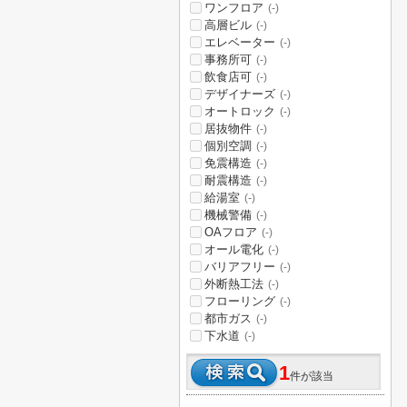
ワンフロア
(-)
高層ビル
(-)
エレベーター
(-)
事務所可
(-)
飲食店可
(-)
デザイナーズ
(-)
オートロック
(-)
居抜物件
(-)
個別空調
(-)
免震構造
(-)
耐震構造
(-)
給湯室
(-)
機械警備
(-)
OAフロア
(-)
オール電化
(-)
バリアフリー
(-)
外断熱工法
(-)
フローリング
(-)
都市ガス
(-)
下水道
(-)
1
件が該当