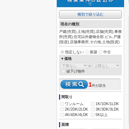
種別で絞り込む
現在の種別
戸建(売買),土地(売買),店舗(売買),事務
所(売買),住宅以外建物全部,ビル,戸建
(投資),店舗事務所,その他,土地(投資)
指定しない
新築
中古
▼価格
～
値下げ物件
1
件が該当
間取り
ワンルーム
1K/1DK/1LDK
2K/2DK/2LDK
3K/3DK/3LDK
4K/4DK/4LDK
5K以上
面積