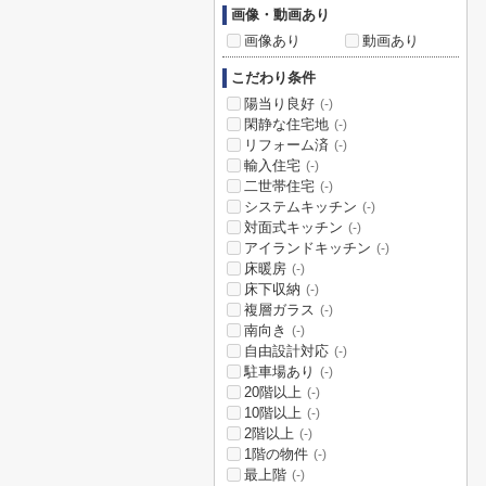
画像・動画あり
画像あり
動画あり
こだわり条件
陽当り良好
(-)
閑静な住宅地
(-)
リフォーム済
(-)
輸入住宅
(-)
二世帯住宅
(-)
システムキッチン
(-)
対面式キッチン
(-)
アイランドキッチン
(-)
床暖房
(-)
床下収納
(-)
複層ガラス
(-)
南向き
(-)
自由設計対応
(-)
駐車場あり
(-)
20階以上
(-)
10階以上
(-)
2階以上
(-)
1階の物件
(-)
最上階
(-)