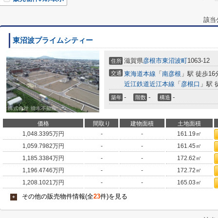
該当
東沼波プライムシティー
滋賀県
彦根市
東沼波町
1063-12
住所
交通
東海道本線
「
南彦根
」駅 徒歩16
近江鉄道近江本線
「
彦根口
」駅 
-
-
-
築年
階数
構造
価格
間取り
建物面積
土地面積
1,048.3395
万円
-
-
161.19㎡
1,059.7982
万円
-
-
161.45㎡
1,185.3384
万円
-
-
172.62㎡
1,196.4746
万円
-
-
172.72㎡
1,208.1021
万円
-
-
165.03㎡
その他の販売物件情報(全
23
件)を見る
+