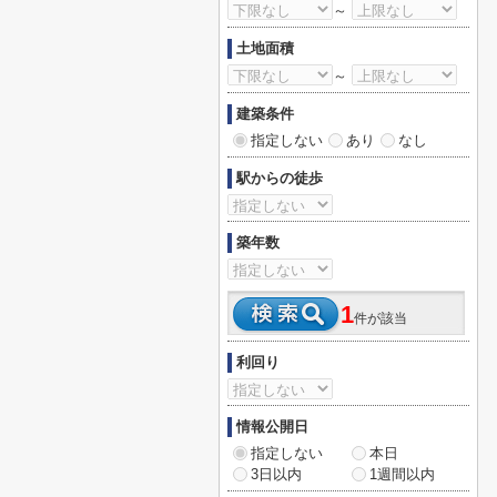
～
土地面積
～
建築条件
指定しない
あり
なし
駅からの徒歩
築年数
1
件が該当
利回り
情報公開日
指定しない
本日
3日以内
1週間以内