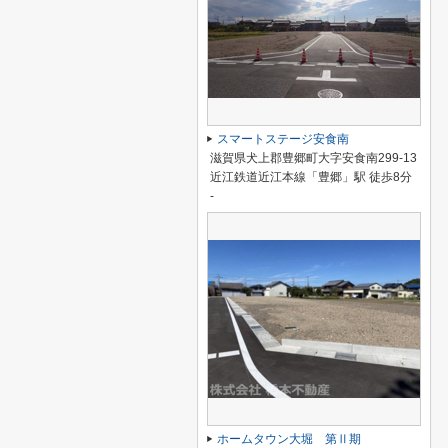
スマートステージ安食南
滋賀県犬上郡豊郷町大字安食南299-13
近江鉄道近江本線「豊郷」駅 徒歩8分
-
ホームタウン大堀 第Ⅱ期