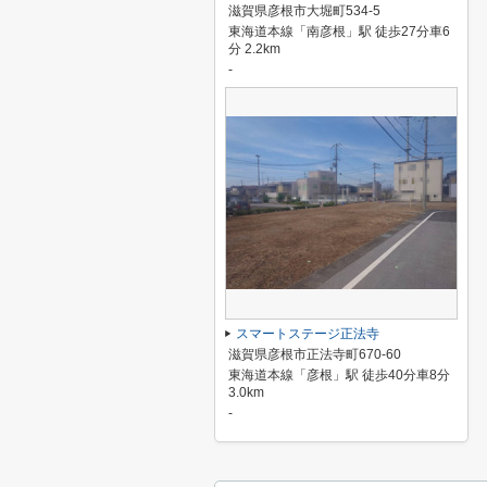
滋賀県彦根市大堀町534-5
東海道本線「南彦根」駅 徒歩27分車6
分 2.2km
-
スマートステージ正法寺
滋賀県彦根市正法寺町670-60
東海道本線「彦根」駅 徒歩40分車8分
3.0km
-