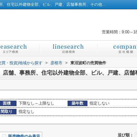
彦根市東沼波町の戸建、土地、店舗、事務所、住宅以外建物全部、ビル、戸建、店舗事務所、その他、土地一覧｜彦根市の土地｜株式会社橋本不動産
営業時間：9:00～1
売買・投資)地域から探す
>
彦根市
>
東沼波町の売買物件
地、店舗、事務所、住宅以外建物全部、ビル、戸建、店舗
面積
下限なし～上限なし
築年数
指定しない
間取り
指定なし
並び順：
販売物件のみ表示