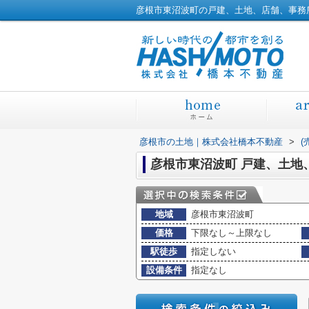
彦根市の土地｜株式会社橋本不動産
>
(
彦根市東沼波町 戸建、土
地域
彦根市東沼波町
価格
下限なし～上限なし
駅徒歩
指定しない
設備条件
指定なし