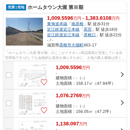
ホームタウン大堀 第Ⅲ期
売買 | 売地
1,009.5596
1,383.6108
万円～
万円
東海道本線
「
南彦根
」駅 徒歩31分
近江鉄道近江本線
「
高宮
」駅 徒歩18分
近江鉄道近江本線
「
彦根口
」駅 徒歩22分
- / -
滋賀県
彦根市
大堀町
463-17
「ホームタウン大堀 第Ⅲ期」のここがイチオシ♪周辺環境が充実している在
宅用地です♪少しでも金銭的な負担を減らすために、土地の購入価格は安く抑
えましょう♪こちらは1009.5596万円に...
1,009.5596
万
円
-
建物面積：-（-）
土地面積：158.17㎡（47.84坪）
1,076.2769
万
円
-
建物面積：-（-）
土地面積：156.05㎡（47.2坪）
1,138.097
万
円
-