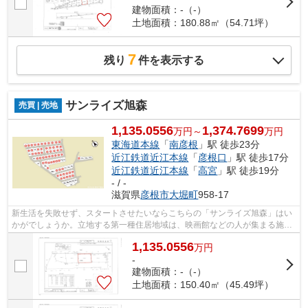
建物面積：-（-）
土地面積：180.88㎡（54.71坪）
7
残り
件を表示する
サンライズ旭森
売買 | 売地
1,135.0556
1,374.7699
万円～
万円
東海道本線
「
南彦根
」駅 徒歩23分
近江鉄道近江本線
「
彦根口
」駅 徒歩17分
近江鉄道近江本線
「
高宮
」駅 徒歩19分
- / -
滋賀県
彦根市
大堀町
958-17
新生活を失敗せず、スタートさせたいならこちらの「サンライズ旭森」はい
かがでしょうか。立地する第一種住居地域は、映画館などの人が集まる施設
や大規模の工場などの建築が禁止され...
1,135.0556
万
円
-
建物面積：-（-）
土地面積：150.40㎡（45.49坪）