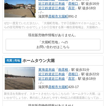
近江鉄道近江本線
「
彦根口
」駅 徒歩16分
近江鉄道近江本線
「
高宮
」駅 徒歩18分
- / -
滋賀県
彦根市
大堀町
891-2
ぜひ一度見ていただきたい、「大堀町売地」です◎念願のマイホームはこち
らの住宅用地でいかがでしょうか◎立地する第一種住居地域は、大規模の工
場、映画館のような人が集まる娯楽施設...
現在販売物件情報がありません。
「大堀町売地」への
お問い合わせはこちら
ホームタウン大堀
売買 | 売地
東海道本線
「
南彦根
」駅 徒歩31分
近江鉄道近江本線
「
彦根口
」駅 徒歩22分
近江鉄道近江本線
「
高宮
」駅 徒歩18分
- / -
滋賀県
彦根市
大堀町
420-17
新生活を失敗せず、スタートさせたいならこちらの「ホームタウン大堀」は
いかがでしょうか。車の出し入れがしやすい6m以上の前面道路になっており
ます。売地をお探しの方に是非見て頂...
現在販売物件情報がありません。