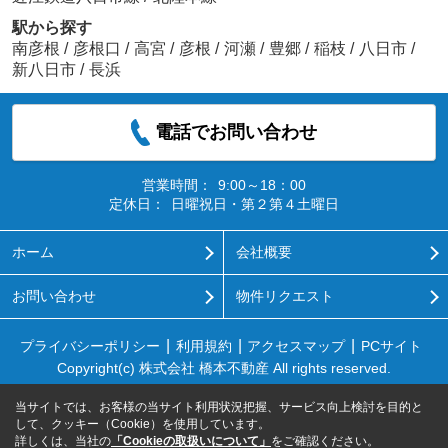
駅から探す
南彦根
/
彦根口
/
高宮
/
彦根
/
河瀬
/
豊郷
/
稲枝
/
八日市
/
新八日市
/
長浜
電話でお問い合わせ
営業時間：
9:00～18：00
定休日：
日曜祝日・第２第４土曜日
ホーム
会社概要
お問い合わせ
物件リクエスト
プライバシーポリシー
利用規約
アクセスマップ
PCサイト
Copyright(c) 株式会社 橋本不動産 All rights reserved.
当サイトでは、お客様の当サイト利用状況把握、サービス向上検討を目的と
して、クッキー（Cookie）を使用しています。
詳しくは、当社の
「Cookieの取扱いについて」
をご確認ください。