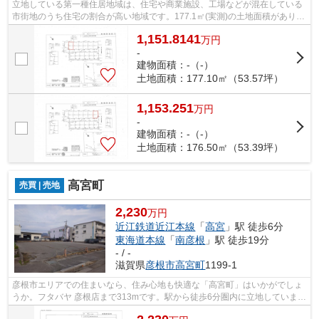
立地している第一種住居地域は、住宅や商業施設、工場などが混在している
市街地のうち住宅の割合が高い地域です。177.1㎡(実測)の土地面積がありま
す。経済面での圧迫が相場より低く、...
1,151.8141
万
円
-
建物面積：-（-）
土地面積：177.10㎡（53.57坪）
1,153.251
万
円
-
建物面積：-（-）
土地面積：176.50㎡（53.39坪）
高宮町
売買 | 売地
2,230
万円
近江鉄道近江本線
「
高宮
」駅 徒歩6分
東海道本線
「
南彦根
」駅 徒歩19分
- / -
滋賀県
彦根市
高宮町
1199-1
彦根市エリアでの住まいなら、住み心地も快適な「高宮町」はいかがでしょ
うか。フタバヤ 彦根店まで313mです。駅から徒歩6分圏内に立地していま
す。株式会社 橋本不動産がオススメする...