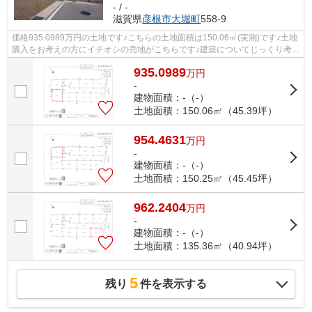
- / -
滋賀県
彦根市
大堀町
558-9
価格935.0989万円の土地です♪こちらの土地面積は150.06㎡(実測)です♪土地
購入をお考えの方にイチオシの売地がこちらです♪建築についてじっくり考え
られるというメリットのある建築条件...
935.0989
万
円
-
建物面積：-（-）
土地面積：150.06㎡（45.39坪）
954.4631
万
円
-
建物面積：-（-）
土地面積：150.25㎡（45.45坪）
962.2404
万
円
-
建物面積：-（-）
土地面積：135.36㎡（40.94坪）
5
残り
件を表示する