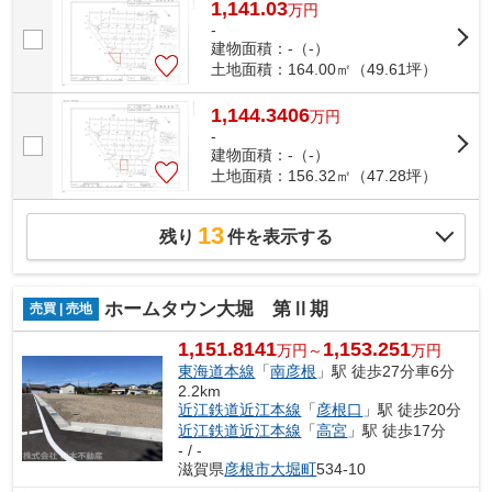
1,141.03
万
円
-
建物面積：-（-）
土地面積：164.00㎡（49.61坪）
1,144.3406
万
円
-
建物面積：-（-）
土地面積：156.32㎡（47.28坪）
13
残り
件を表示する
ホームタウン大堀 第Ⅱ期
売買 | 売地
1,151.8141
1,153.251
万円～
万円
東海道本線
「
南彦根
」駅 徒歩27分車6分
2.2km
近江鉄道近江本線
「
彦根口
」駅 徒歩20分
近江鉄道近江本線
「
高宮
」駅 徒歩17分
- / -
滋賀県
彦根市
大堀町
534-10