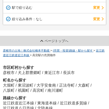
駅で絞り込む
変更
変更
絞り込み条件：
なし
ページトップへ
彦根市の土地｜株式会社橋本不動産
>
(売買・投資)路線・駅から探す
>
近江鉄
道近江鉄道近江本線
>
高宮駅の売買物件
市区町村から探す
彦根市
/
犬上郡豊郷町
/
東近江市
/
長浜市
町名から探す
大堀町
/
東沼波町
/
大字安食南
/
正法寺町
/
大森町
/
八坂町
/
祇園町
/
高宮町
/
南川瀬町
路線から探す
近江鉄道近江本線
/
東海道本線
/
近江鉄道多賀線
/
近江鉄道八日市線
/
北陸本線