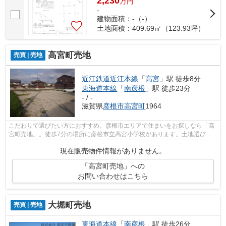
2,230
万
円
-
建物面積：-（-）
土地面積：409.69㎡（123.93坪）
高宮町売地
売買 | 売地
近江鉄道近江本線
「
高宮
」駅 徒歩8分
東海道本線
「
南彦根
」駅 徒歩23分
- / -
滋賀県
彦根市
高宮町
1964
こだわりで選びたい方におすすめ。彦根市エリアで住まいをお探しなら「高
宮町売地」。徒歩7分の場所に彦根市立高宮小学校があります。土地選びを
彦根市エリアで始めるなら、当社一押し...
現在販売物件情報がありません。
「高宮町売地」への
お問い合わせはこちら
大堀町売地
売買 | 売地
東海道本線
「
南彦根
」駅 徒歩26分