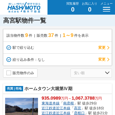
閲覧履歴
お気に入り
メニュー
0
0
高宮駅物件一覧
9
37
1～9
該当物件数
件
販売数
件
件を表示
駅で絞り込む
変更
変更
絞り込み条件：
なし
販売物件のみ
ホームタウン大堀第Ⅳ期
売買 | 売地
935.0989
1,067.3788
万円～
万円
東海道本線
「
南彦根
」駅 徒歩29分
近江鉄道近江本線
「
高宮
」駅 徒歩18分
近江鉄道近江本線
「
彦根口
」駅 徒歩21分