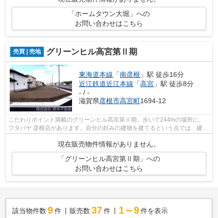
「ホームタウン大堀」への
お問い合わせはこちら
グリーンヒル高宮第Ⅱ期
売買 | 売地
東海道本線
「
南彦根
」駅 徒歩16分
近江鉄道近江本線
「
高宮
」駅 徒歩8分
- / -
滋賀県
彦根市
高宮町
1694-12
こだわりポイント満載のグリーンヒル高宮第Ⅱ期。歩いて244mの場所に、
フタバヤ 彦根店があります。自分の好みの建物を建てるという点では、建築
条件のない土地がイチオシですよ。東海...
現在販売物件情報がありません。
「グリーンヒル高宮第Ⅱ期」への
お問い合わせはこちら
9
37
1～9
該当物件数
件
販売数
件
件を表示