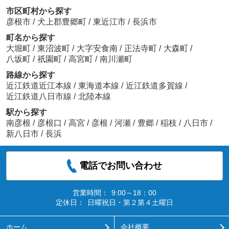
市区町村から探す
彦根市
/
犬上郡豊郷町
/
東近江市
/
長浜市
町名から探す
大堀町
/
東沼波町
/
大字安食南
/
正法寺町
/
大森町
/
八坂町
/
祇園町
/
高宮町
/
南川瀬町
路線から探す
近江鉄道近江本線
/
東海道本線
/
近江鉄道多賀線
/
近江鉄道八日市線
/
北陸本線
駅から探す
南彦根
/
彦根口
/
高宮
/
彦根
/
河瀬
/
豊郷
/
稲枝
/
八日市
/
新八日市
/
長浜
電話でお問い合わせ
営業時間：
9:00～18：00
定休日：
日曜祝日・第２第４土曜日
ホーム
会社概要