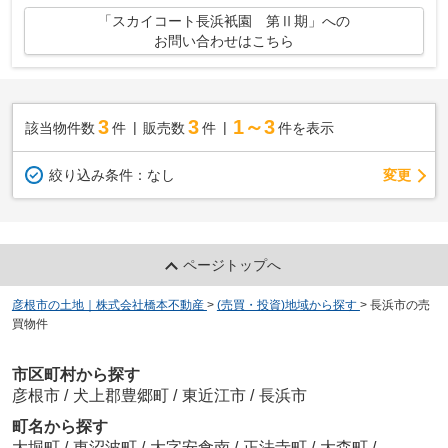
「スカイコート長浜衹園 第Ⅱ期」への
お問い合わせはこちら
3
3
1～3
該当物件数
件
販売数
件
件を表示
変更
絞り込み条件：
なし
ページトップへ
彦根市の土地｜株式会社橋本不動産
>
(売買・投資)地域から探す
>
長浜市の売
買物件
市区町村から探す
彦根市
/
犬上郡豊郷町
/
東近江市
/
長浜市
町名から探す
大堀町
/
東沼波町
/
大字安食南
/
正法寺町
/
大森町
/