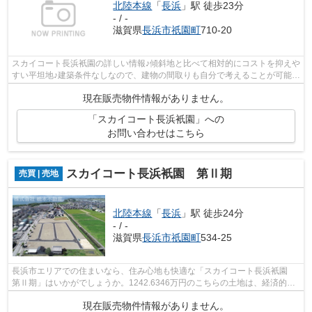
北陸本線
「
長浜
」駅 徒歩23分
- / -
滋賀県
長浜市
祇園町
710-20
スカイコート長浜衹園の詳しい情報♪傾斜地と比べて相対的にコストを抑えや
すい平坦地♪建築条件なしなので、建物の間取りも自分で考えることが可能
で、建築についてじっくり考えられま...
現在販売物件情報がありません。
「スカイコート長浜衹園」への
お問い合わせはこちら
スカイコート長浜衹園 第Ⅱ期
売買 | 売地
北陸本線
「
長浜
」駅 徒歩24分
- / -
滋賀県
長浜市
祇園町
534-25
長浜市エリアでの住まいなら、住み心地も快適な「スカイコート長浜衹園
第Ⅱ期」はいかがでしょうか。1242.6346万円のこちらの土地は、経済的か
つ好条件です。利便性のある角地で毎日...
現在販売物件情報がありません。