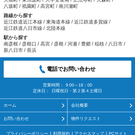
八坂町
/
祇園町
/
高宮町
/
南川瀬町
路線から探す
近江鉄道近江本線
/
東海道本線
/
近江鉄道多賀線
/
近江鉄道八日市線
/
北陸本線
駅から探す
南彦根
/
彦根口
/
高宮
/
彦根
/
河瀬
/
豊郷
/
稲枝
/
八日市
/
新八日市
/
長浜
電話でお問い合わせ
営業時間：
9:00～18：00
定休日：
日曜祝日・第２第４土曜日
ホーム
会社概要
お問い合わせ
物件リクエスト
プライバシーポリシー
利用規約
アクセスマップ
PCサイト