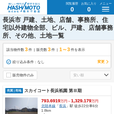
閲覧履歴
お気に入り
メニュー
0
0
長浜市 戸建、土地、店舗、事務所、住
宅以外建物全部、ビル、戸建、店舗事務
所、その他、土地一覧
3
3
1～3
該当物件数
件
販売数
件
件を表示
変更
絞り込み条件：
なし
販売物件のみ
スカイコート長浜衹園 第Ⅲ期
売買 | 売地
793.6919
1,329.179
万円～
万円
北陸本線
「
長浜
」駅 徒歩22分車6分
1.8km