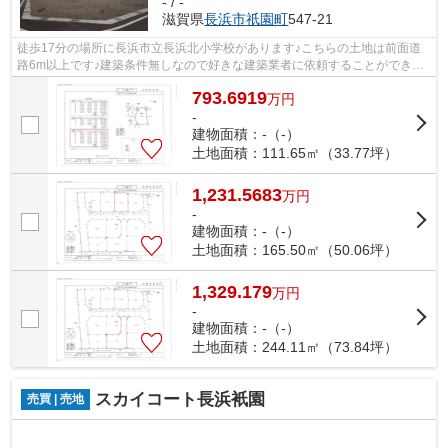
- / -
滋賀県
長浜市
祇園町
547-21
徒歩17分の場所に長浜市立長浜北小学校があります♪こちらの土地は前面道
路6m以上です♪建築条件無しなので好きな建築業者に依頼することができま
す♪土地を買うなら、北陸本線長浜近辺も...
793.6919
万
円
-
建物面積：-（-）
土地面積：111.65㎡（33.77坪）
1,231.5683
万
円
-
建物面積：-（-）
土地面積：165.50㎡（50.06坪）
1,329.179
万
円
-
建物面積：-（-）
土地面積：244.11㎡（73.84坪）
スカイコート長浜衹園
売買 | 売地