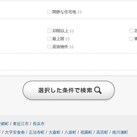
閑静な住宅地
(-)
10階以上
(-)
最上階
(-)
居抜物件
(-)
豊郷町
/
東近江市
/
長浜市
町
/
大字安食南
/
正法寺町
/
大森町
/
八坂町
/
祇園町
/
高宮町
/
南川瀬町