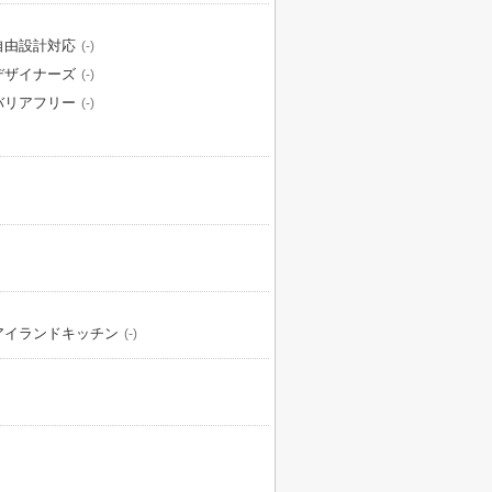
自由設計対応
(-)
デザイナーズ
(-)
バリアフリー
(-)
アイランドキッチン
(-)