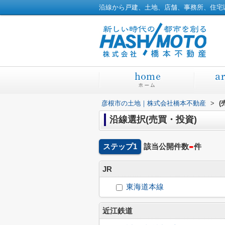
彦根市の土地｜株式会社橋本不動産
>
(
沿線選択(売買・投資)
-
ステップ1
該当公開件数
件
JR
東海道本線
近江鉄道