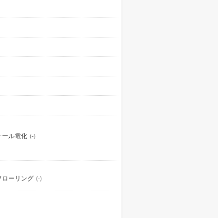
オール電化
(-)
フローリング
(-)