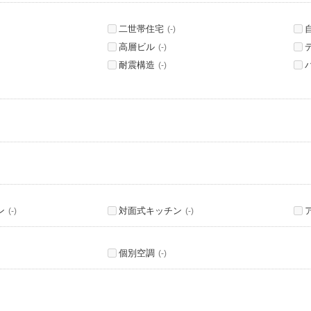
二世帯住宅
(-)
高層ビル
(-)
耐震構造
(-)
ン
対面式キッチン
(-)
(-)
個別空調
(-)