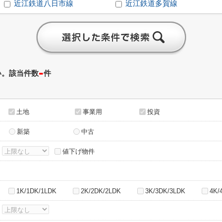
近江鉄道八日市線
近江鉄道多賀線
-
い。該当件数
件
土地
事業用
投資
新築
中古
～
値下げ物件
1K/1DK/1LDK
2K/2DK/2LDK
3K/3DK/3LDK
4K/
～