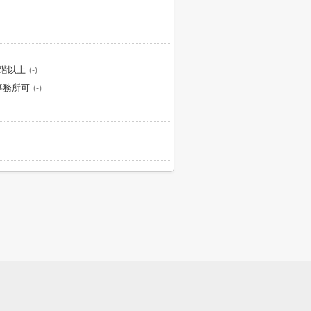
2階以上
(-)
事務所可
(-)