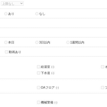
～
あり
なし
本日
3日以内
1週間以内
動画あり
給湯室
(-)
下水道
(-)
OAフロア
(-)
機械警備
(-)