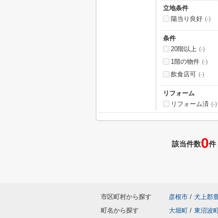
立地条件
陽当り良好
(-)
条件
20階以上
(-)
1階の物件
(-)
飲食店可
(-)
リフォーム
リフォーム済
(-)
0
該当件数
件
市区町村から探す
彦根市
/
犬上郡
町名から探す
大堀町
/
東沼波