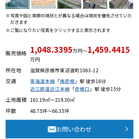
写真や図と実際の現状とが異なる場合は現状を優先させていた
だきます
ご覧になりたい写真をクリックすると表示されます
1,048.3395
1,459.4415
万円～
販売価格
万円
所在地
滋賀県
彦根市
東沼波町
1063-12
交通
東海道本線
「
南彦根
」駅 徒歩16分
近江鉄道近江本線
「
彦根口
」駅 徒歩15分
土地面積
161.19㎡～219.30㎡
坪数
48.75坪～66.33坪
お問い合わせ