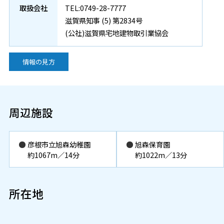
取扱会社
TEL:0749-28-7777
滋賀県知事 (5) 第2834号
(公社)滋賀県宅地建物取引業協会
情報の見方
周辺施設
彦根市立旭森幼稚園
旭森保育園
約1067m／14分
約1022m／13分
所在地