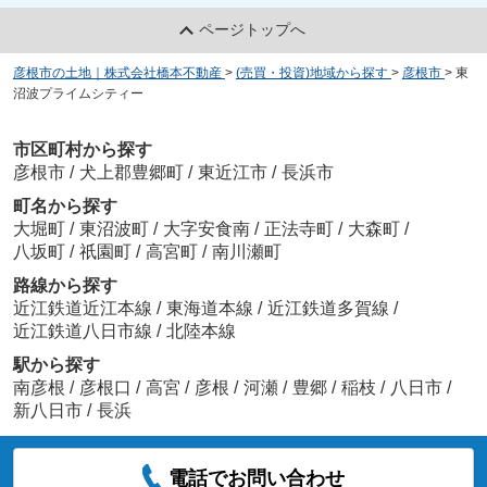
ページトップへ
彦根市の土地｜株式会社橋本不動産
>
(売買・投資)地域から探す
>
彦根市
>
東
沼波プライムシティー
市区町村から探す
彦根市
/
犬上郡豊郷町
/
東近江市
/
長浜市
町名から探す
大堀町
/
東沼波町
/
大字安食南
/
正法寺町
/
大森町
/
八坂町
/
祇園町
/
高宮町
/
南川瀬町
路線から探す
近江鉄道近江本線
/
東海道本線
/
近江鉄道多賀線
/
近江鉄道八日市線
/
北陸本線
駅から探す
南彦根
/
彦根口
/
高宮
/
彦根
/
河瀬
/
豊郷
/
稲枝
/
八日市
/
新八日市
/
長浜
電話でお問い合わせ