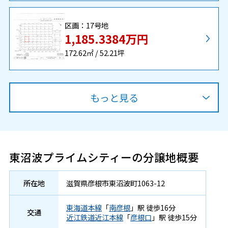
区画：17号地
1,185.3384万円
172.62㎡ / 52.21坪
区画：22号地
区画：60号地
区画：34号地
区画：39号地
区画：59号地
区画：16号地
区画：14号地
区画：13号地
区画：50号地
区画：48号地
区画：44号地
区画：10号地
区画：12号地
区画：43号地
区画：8号地
区画：24号地
区画：33号地
区画：25号地
区画：30号地
区画：69号地
もっと見る
1,196.4746万円
1,208.1021万円
1,215.9641万円
1,226.054万円
1,236.3296万円
1,239.6099万円
1,279.2011万円
1,280.6773万円
1,281.0152万円
1,282.0797万円
1,282.8402万円
1,291.1747万円
1,291.4723万円
1,291.6944万円
1,299.1213万円
1,302.7743万円
1,310.237万円
1,322.0569万円
1,324.1405万円
1,459.4415万円
172.72㎡ / 52.24坪
165.03㎡ / 49.92坪
177.08㎡ / 53.56坪
176.99㎡ / 53.53坪
164.80㎡ / 49.85坪
172.18㎡ / 52.08坪
173.31㎡ / 52.42坪
173.51㎡ / 52.48坪
174.27㎡ / 52.71坪
173.70㎡ / 52.54坪
172.39㎡ / 52.14坪
173.51㎡ / 52.48坪
173.55㎡ / 52.49坪
172.18㎡ / 52.08坪
173.17㎡ / 52.38坪
174.36㎡ / 52.74坪
181.99㎡ / 55.05坪
177.66㎡ / 53.74坪
177.94㎡ / 53.82坪
219.30㎡ / 66.33坪
東沼波プライムシティーの分譲地概要
所在地
滋賀県
彦根市
東沼波町
1063-12
東海道本線
「
南彦根
」駅 徒歩16分
交通
近江鉄道近江本線
「
彦根口
」駅 徒歩15分