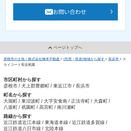
お問い合わせ
ページトップへ
彦根市の土地｜株式会社橋本不動産
>
(売買・投資)地域から探す
>
長浜市
>
ス
カイコート長浜衹園
市区町村から探す
彦根市
/
犬上郡豊郷町
/
東近江市
/
長浜市
町名から探す
大堀町
/
東沼波町
/
大字安食南
/
正法寺町
/
大森町
/
八坂町
/
祇園町
/
高宮町
/
南川瀬町
路線から探す
近江鉄道近江本線
/
東海道本線
/
近江鉄道多賀線
/
近江鉄道八日市線
/
北陸本線