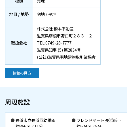
種別
売地
地目 / 地勢
宅地 / 平坦
株式会社 橋本不動産
滋賀県彦根市野口町２８３－２
取扱会社
TEL:0749-28-7777
滋賀県知事 (5) 第2834号
(公社)滋賀県宅地建物取引業協会
情報の見方
周辺施設
長浜市立長浜西幼稚園
フレンドマート 長浜祇園店
約866m／11分
約624m／8分