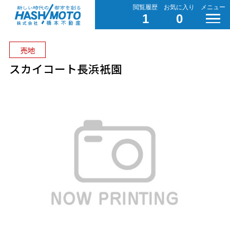
閲覧履歴
お気に入り
メニュー
1
0
売地
スカイコート長浜衹園