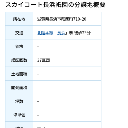
スカイコート長浜衹園の分譲地概要
所在地
滋賀県
長浜市
祇園町
710-20
交通
北陸本線
「
長浜
」駅 徒歩23分
価格
-
総区画数
37区画
土地面積
-
開発面積
-
坪数
-
坪単価
-