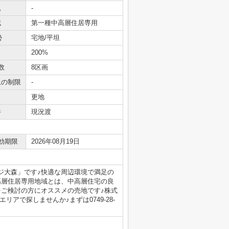
況
-
域
第一種中高層住居専用
勢
宅地/平坦
200%
数
8区画
上の制限
-
更地
件
現況渡
効期限
2026年08月19日
ジ大森」です♪快適な周辺環境で満足の
高層住居専用地域とは、中高層住宅の良
をご検討の方にオススメの売地です♪株式
アで探しませんか♪まずは0749-28-