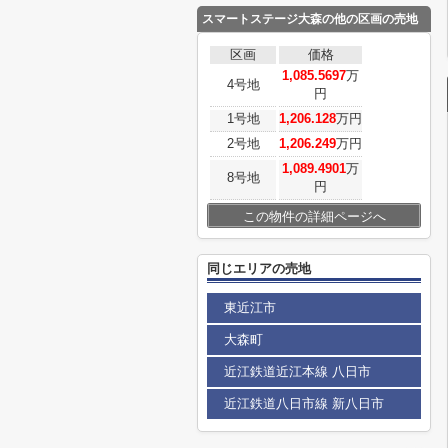
スマートステージ大森
の他の区画の売地
区画
価格
1,085.5697
万
4号地
円
1号地
1,206.128
万円
2号地
1,206.249
万円
1,089.4901
万
8号地
円
この物件の詳細ページへ
同じエリアの売地
東近江市
大森町
近江鉄道近江本線 八日市
近江鉄道八日市線 新八日市