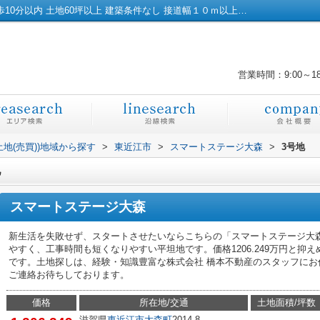
スマートステージ大森3号地｜総合病院 徒歩10分以内 土地60坪以上 建築条件なし 接道幅１０ｍ以上｜彦根市の土地｜株式会社橋本不動産
営業時間：9:00～1
土地(売買))地域から探す
>
東近江市
>
スマートステージ大森
>
3号地
地
スマートステージ大森
新生活を失敗せず、スタートさせたいならこちらの「スマートステージ大
やすく、工事時間も短くなりやすい平坦地です。価格1206.249万円と抑
です。土地探しは、経験・知識豊富な株式会社 橋本不動産のスタッフにお任せく
ご連絡お待ちしております。
価格
所在地/交通
土地面積/坪数
滋賀県
東近江市
大森町
2014-8