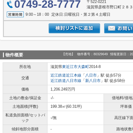
0749-28-7777
〒522-0221
滋賀県彦根市野口町２８
9:00～18：00 定休日:日曜祝日・第２第４土曜日
【売地】
物件番号：80329649
情報更新日：20
物件概要
所在地
滋賀県
東近江市
大森町
2014-8
近江鉄道近江本線
「
八日市
」駅 徒歩57分
交通
近江鉄道八日市線
「
新八日市
」駅 徒歩58分
価格
1,206.249万円
土地の敷金/保証金
-/-
借地料/借地
土地面積(坪数)
199.38㎡(60.31坪)
坪単価
私道負担面積/セットバ
-/無
高圧線下
ック
傾斜地部分面積
-
路地状敷