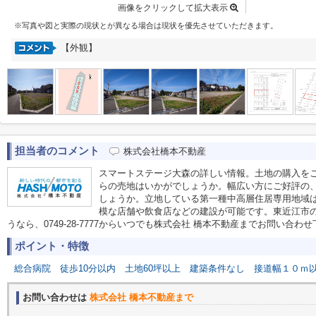
画像をクリックして拡大表示
※写真や図と実際の現状とが異なる場合は現状を優先させていただきます。
【外観】
担当者のコメント
株式会社橋本不動産
スマートステージ大森の詳しい情報。土地の購入を
らの売地はいかがでしょうか。幅広い方にご好評の、1
しょうか。立地している第一種中高層住居専用地域
模な店舗や飲食店などの建設が可能です。東近江市
うなら、0749-28-7777からいつでも株式会社 橋本不動産までお問い合わ
ポイント・特徴
総合病院
徒歩10分以内
土地60坪以上
建築条件なし
接道幅１０ｍ
お問い合わせは
株式会社 橋本不動産まで