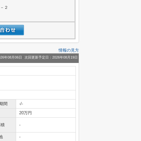
３－２
情報の見方
26年08月06日
次回更新予定日：2026年08月19日
期間
-/-
20万円
面積
-
地
-