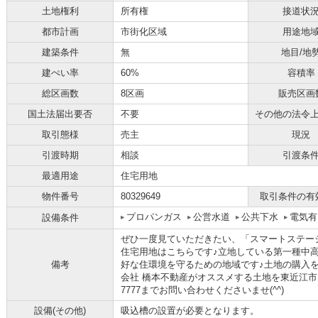
土地権利
所有権
接道状
都市計画
市街化区域
用途地
建築条件
無
地目/地
建ぺい率
60%
容積率
総区画数
8区画
販売区画
国土法届出要否
不要
その他の法令
取引態様
売主
現況
引渡時期
相談
引渡条
最適用途
住宅用地
物件番号
80329649
取引条件の有
プロパンガス
公営水道
公共下水
電気有
設備条件
ぜひ一度見ていただきたい、「スマートステー
住宅用地はこちらです♪立地している第一種中
備考
好な住環境を守るための地域です♪土地の購入
会社 橋本不動産がオススメする土地を東近江市エリ
7777までお問い合わせくださいませ(^^)
設備(その他)
吸込槽の設置が必要となります。