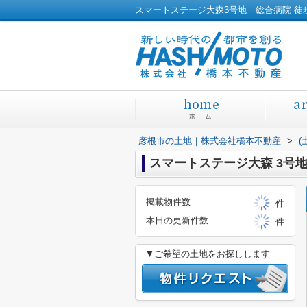
彦根市の土地｜株式会社橋本不動産
>
(
スマートステージ大森 3号
掲載物件数
件
本日の更新件数
件
▼ご希望の土地をお探しします