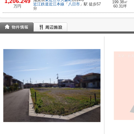
1,206.249
199.38㎡
近江鉄道近江本線
「
八日市
」駅 徒歩57
万円
60.31坪
分