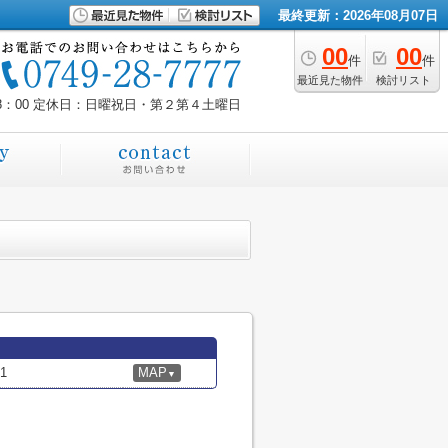
最終更新：2026年08月07日
00
00
件
件
最近見た物件
検討リスト
8：00
定休日：日曜祝日・第２第４土曜日
1
MAP
▼