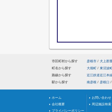
市区町村から探す
彦根市
/
犬上郡
町名から探す
大堀町
/
東沼波
路線から探す
近江鉄道近江本
駅から探す
南彦根
/
彦根口
/
ホーム
お問い合わせ
会社概要
周辺施設検索
プライバシーポリシー