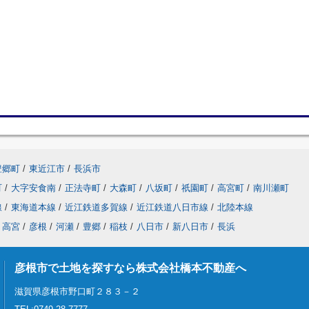
豊郷町
/
東近江市
/
長浜市
町
/
大字安食南
/
正法寺町
/
大森町
/
八坂町
/
祇園町
/
高宮町
/
南川瀬町
線
/
東海道本線
/
近江鉄道多賀線
/
近江鉄道八日市線
/
北陸本線
高宮
/
彦根
/
河瀬
/
豊郷
/
稲枝
/
八日市
/
新八日市
/
長浜
彦根市で土地を探すなら株式会社橋本不動産へ
滋賀県彦根市野口町２８３－２