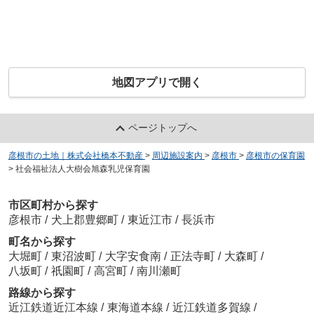
地図アプリで開く
ページトップへ
彦根市の土地｜株式会社橋本不動産
>
周辺施設案内
>
彦根市
>
彦根市の保育園
>
社会福祉法人大樹会旭森乳児保育園
市区町村から探す
彦根市
/
犬上郡豊郷町
/
東近江市
/
長浜市
町名から探す
大堀町
/
東沼波町
/
大字安食南
/
正法寺町
/
大森町
/
八坂町
/
祇園町
/
高宮町
/
南川瀬町
路線から探す
近江鉄道近江本線
/
東海道本線
/
近江鉄道多賀線
/