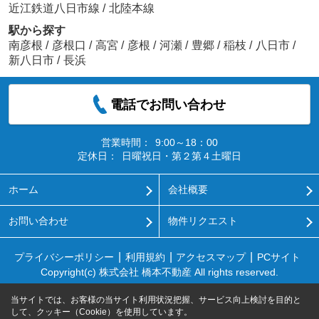
近江鉄道八日市線
/
北陸本線
駅から探す
南彦根
/
彦根口
/
高宮
/
彦根
/
河瀬
/
豊郷
/
稲枝
/
八日市
/
新八日市
/
長浜
電話でお問い合わせ
営業時間：
9:00～18：00
定休日：
日曜祝日・第２第４土曜日
ホーム
会社概要
お問い合わせ
物件リクエスト
プライバシーポリシー
利用規約
アクセスマップ
PCサイト
Copyright(c) 株式会社 橋本不動産 All rights reserved.
当サイトでは、お客様の当サイト利用状況把握、サービス向上検討を目的と
して、クッキー（Cookie）を使用しています。