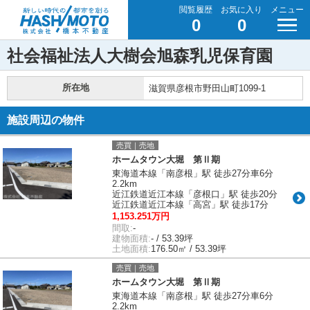
閲覧履歴
お気に入り
メニュー
0
0
社会福祉法人大樹会旭森乳児保育園
所在地
滋賀県彦根市野田山町1099-1
施設周辺の物件
売買｜売地
ホームタウン大堀 第Ⅱ期
東海道本線「南彦根」駅 徒歩27分車6分
2.2km
近江鉄道近江本線「彦根口」駅 徒歩20分
近江鉄道近江本線「高宮」駅 徒歩17分
1,153.251万円
間取:
-
建物面積:
- / 53.39坪
土地面積:
176.50㎡ / 53.39坪
売買｜売地
ホームタウン大堀 第Ⅱ期
東海道本線「南彦根」駅 徒歩27分車6分
2.2km