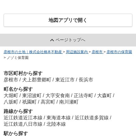
地図アプリで開く
ページトップへ
彦根市の土地｜株式会社橋本不動産
>
周辺施設案内
>
彦根市
>
彦根市の保育園
>
ノゾミ保育園
市区町村から探す
彦根市
/
犬上郡豊郷町
/
東近江市
/
長浜市
町名から探す
大堀町
/
東沼波町
/
大字安食南
/
正法寺町
/
大森町
/
八坂町
/
祇園町
/
高宮町
/
南川瀬町
路線から探す
近江鉄道近江本線
/
東海道本線
/
近江鉄道多賀線
/
近江鉄道八日市線
/
北陸本線
駅から探す