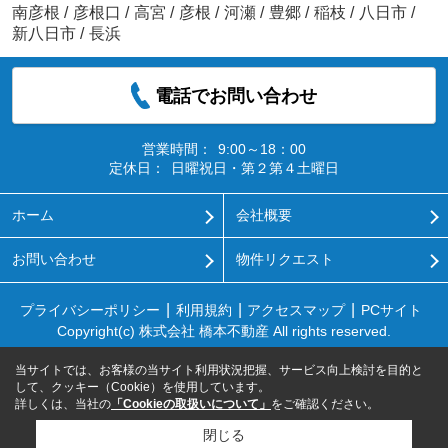
南彦根
/
彦根口
/
高宮
/
彦根
/
河瀬
/
豊郷
/
稲枝
/
八日市
/
新八日市
/
長浜
電話でお問い合わせ
営業時間：
9:00～18：00
定休日：
日曜祝日・第２第４土曜日
ホーム
会社概要
お問い合わせ
物件リクエスト
プライバシーポリシー
利用規約
アクセスマップ
PCサイト
Copyright(c) 株式会社 橋本不動産 All rights reserved.
当サイトでは、お客様の当サイト利用状況把握、サービス向上検討を目的と
して、クッキー（Cookie）を使用しています。
詳しくは、当社の
「Cookieの取扱いについて」
をご確認ください。
閉じる