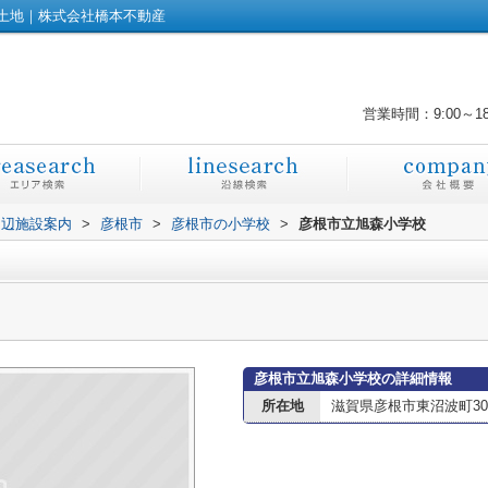
土地｜株式会社橋本不動産
営業時間：9:00～1
周辺施設案内
>
彦根市
>
彦根市の小学校
>
彦根市立旭森小学校
彦根市立旭森小学校の詳細情報
所在地
滋賀県彦根市東沼波町30