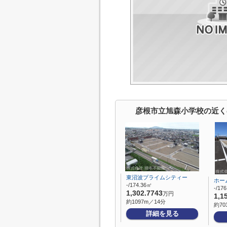
彦根市立旭森小学校の近く
東沼波プライムシティー
ホー
-/174.36㎡
-/17
1,302.7743
万円
1,1
約1097m／14分
約70
詳細を見る