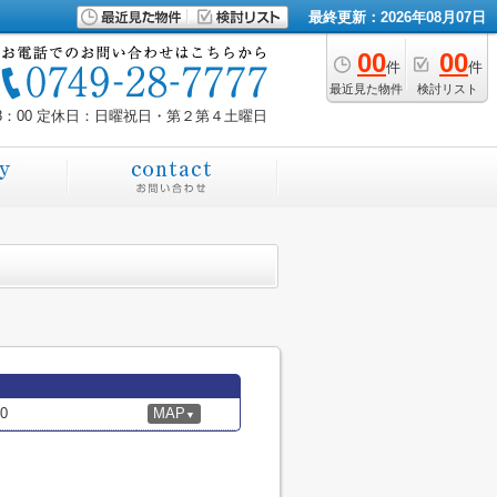
最終更新：2026年08月07日
00
00
件
件
最近見た物件
検討リスト
8：00
定休日：日曜祝日・第２第４土曜日
0
MAP
▼