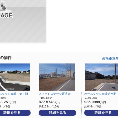
の物件
彦根市立
ムタウン大堀 第Ⅱ期
スマートステージ正法寺
ホームタウン大堀第Ⅳ期
6.50㎡
-/190.86㎡
-/150.06㎡
53.251
877.5743
935.0989
万円
万円
万円
3m／9分
約1153m／15分
約648m／9分
詳細を見る
詳細を見る
詳細を見る