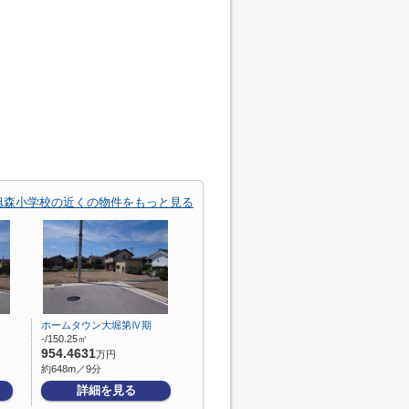
旭森小学校の近くの物件をもっと見る
ホームタウン大堀第Ⅳ期
-/150.25㎡
954.4631
万円
約648m／9分
詳細を見る