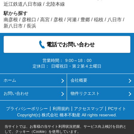
近江鉄道八日市線
/
北陸本線
駅から探す
南彦根
/
彦根口
/
高宮
/
彦根
/
河瀬
/
豊郷
/
稲枝
/
八日市
/
新八日市
/
長浜
電話でお問い合わせ
営業時間：
9:00～18：00
定休日：
日曜祝日・第２第４土曜日
ホーム
会社概要
お問い合わせ
物件リクエスト
プライバシーポリシー
利用規約
アクセスマップ
PCサイト
Copyright(c) 株式会社 橋本不動産 All rights reserved.
当サイトでは、お客様の当サイト利用状況把握、サービス向上検討を目的と
して、クッキー（Cookie）を使用しています。