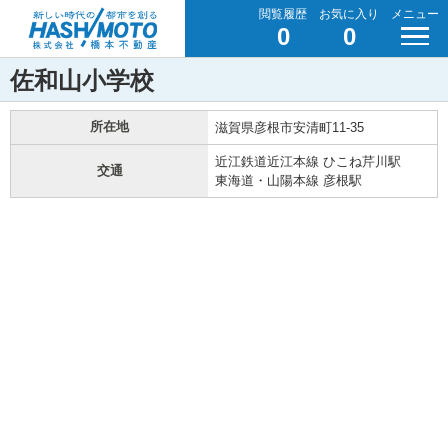
閲覧履歴
お気に入り
メニュー
0
0
佐和山小学校
所在地
滋賀県彦根市安清町11-35
近江鉄道近江本線 ひこね芹川駅
交通
東海道・山陽本線 彦根駅