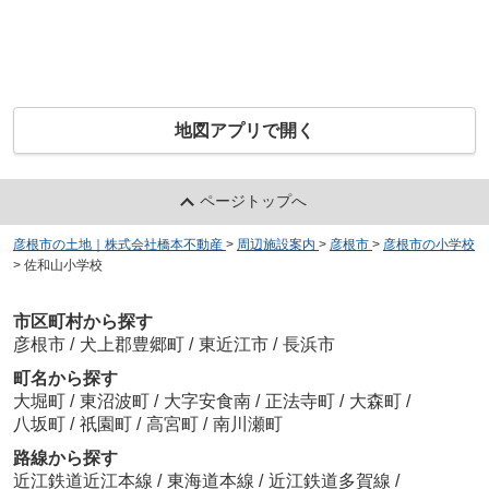
地図アプリで開く
ページトップへ
彦根市の土地｜株式会社橋本不動産
>
周辺施設案内
>
彦根市
>
彦根市の小学校
>
佐和山小学校
市区町村から探す
彦根市
/
犬上郡豊郷町
/
東近江市
/
長浜市
町名から探す
大堀町
/
東沼波町
/
大字安食南
/
正法寺町
/
大森町
/
八坂町
/
祇園町
/
高宮町
/
南川瀬町
路線から探す
近江鉄道近江本線
/
東海道本線
/
近江鉄道多賀線
/