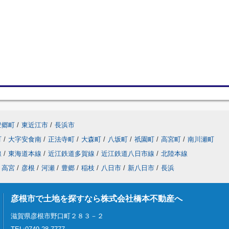
豊郷町
/
東近江市
/
長浜市
町
/
大字安食南
/
正法寺町
/
大森町
/
八坂町
/
祇園町
/
高宮町
/
南川瀬町
線
/
東海道本線
/
近江鉄道多賀線
/
近江鉄道八日市線
/
北陸本線
高宮
/
彦根
/
河瀬
/
豊郷
/
稲枝
/
八日市
/
新八日市
/
長浜
彦根市で土地を探すなら株式会社橋本不動産へ
滋賀県彦根市野口町２８３－２