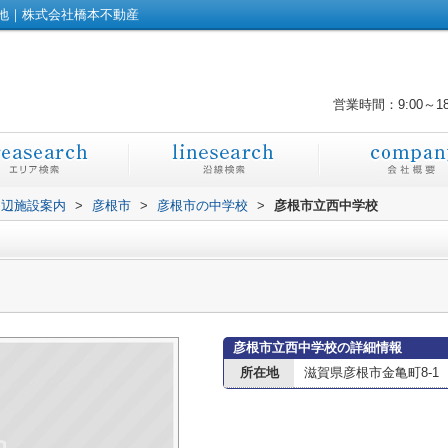
地｜株式会社橋本不動産
営業時間：9:00～1
周辺施設案内
>
彦根市
>
彦根市の中学校
>
彦根市立西中学校
彦根市立西中学校の詳細情報
所在地
滋賀県彦根市金亀町8-1