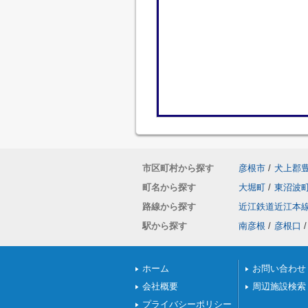
市区町村から探す
彦根市
/
犬上郡
町名から探す
大堀町
/
東沼波
路線から探す
近江鉄道近江本
駅から探す
南彦根
/
彦根口
/
ホーム
お問い合わせ
会社概要
周辺施設検索
プライバシーポリシー