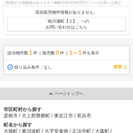
(実測)の土地面積があります☆価格1820.5206万円でニーズの高い土地です
☆お客様の条件を満たした土地が、彦根市で...
現在販売物件情報がありません。
「南川瀬町【２】」への
お問い合わせはこちら
1
0
1～1
該当物件数
件
販売数
件
件を表示
変更
絞り込み条件：
なし
ページトップへ
市区町村から探す
彦根市
/
犬上郡豊郷町
/
東近江市
/
長浜市
町名から探す
大堀町
/
東沼波町
/
大字安食南
/
正法寺町
/
大森町
/