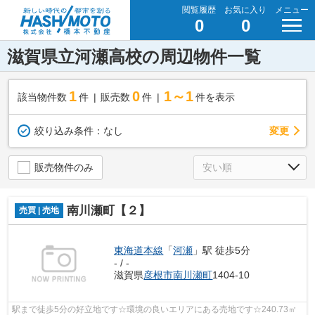
閲覧履歴
お気に入り
メニュー
0
0
滋賀県立河瀬高校の周辺物件一覧
1
0
1～1
該当物件数
件
販売数
件
件を表示
変更
絞り込み条件：
なし
販売物件のみ
南川瀬町【２】
売買 | 売地
東海道本線
「
河瀬
」駅 徒歩5分
- / -
滋賀県
彦根市
南川瀬町
1404-10
駅まで徒歩5分の好立地です☆環境の良いエリアにある売地です☆240.73㎡