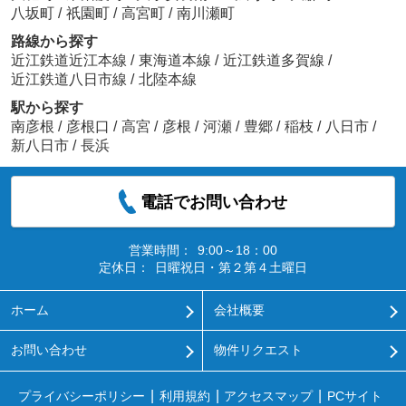
八坂町
/
祇園町
/
高宮町
/
南川瀬町
路線から探す
近江鉄道近江本線
/
東海道本線
/
近江鉄道多賀線
/
近江鉄道八日市線
/
北陸本線
駅から探す
南彦根
/
彦根口
/
高宮
/
彦根
/
河瀬
/
豊郷
/
稲枝
/
八日市
/
新八日市
/
長浜
電話でお問い合わせ
営業時間：
9:00～18：00
定休日：
日曜祝日・第２第４土曜日
ホーム
会社概要
お問い合わせ
物件リクエスト
プライバシーポリシー
利用規約
アクセスマップ
PCサイト