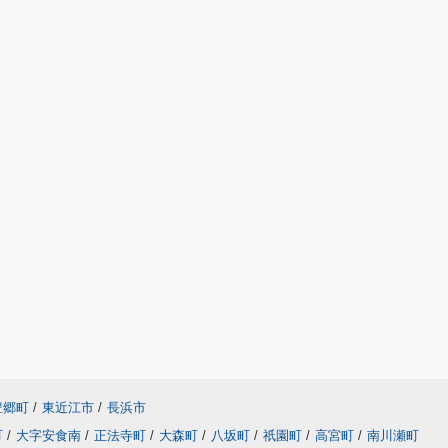
豊郷町
/
東近江市
/
長浜市
町
/
大字安食南
/
正法寺町
/
大森町
/
八坂町
/
祇園町
/
高宮町
/
南川瀬町