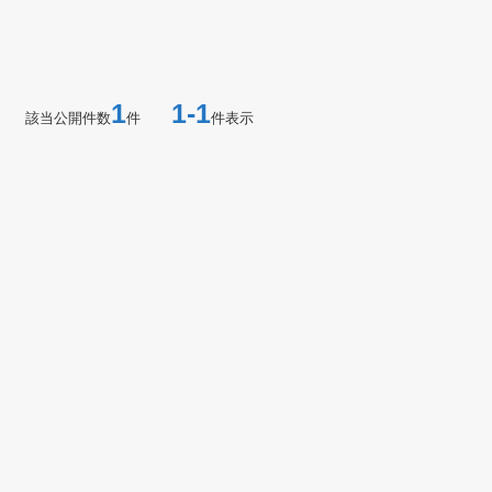
1
1-1
該当公開件数
件
件表示