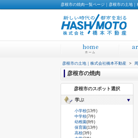
彦根市の焼肉一覧ページ｜彦根市の土地｜
彦根市の土地｜株式会社橋本不動産
>
彦根市の焼肉
彦根市のスポット選択
学ぶ
小学校
(13件)
中学校
(7件)
幼稚園
(8件)
保育園
(13件)
高校
(3件)