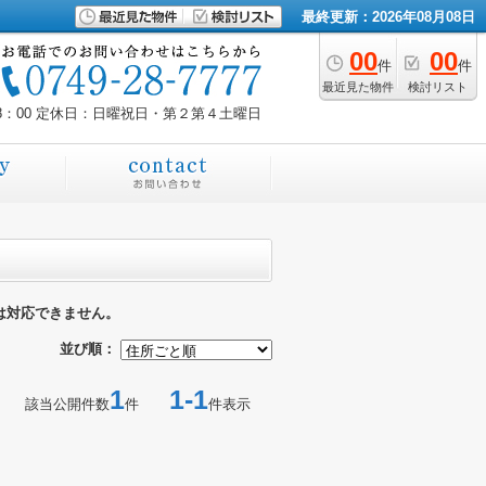
最終更新：2026年08月08日
00
00
件
件
最近見た物件
検討リスト
8：00
定休日：日曜祝日・第２第４土曜日
は対応できません。
並び順：
1
1-1
該当公開件数
件
件表示