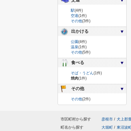
交通
駅
(4件)
空港
(1件)
その他
(3件)
出かける
公園
(4件)
温泉
(1件)
その他
(5件)
食べる
そば・うどん
(1件)
焼肉
(1件)
その他
その他
(2件)
市区町村から探す
彦根市
/
犬上郡
町名から探す
大堀町
/
東沼波