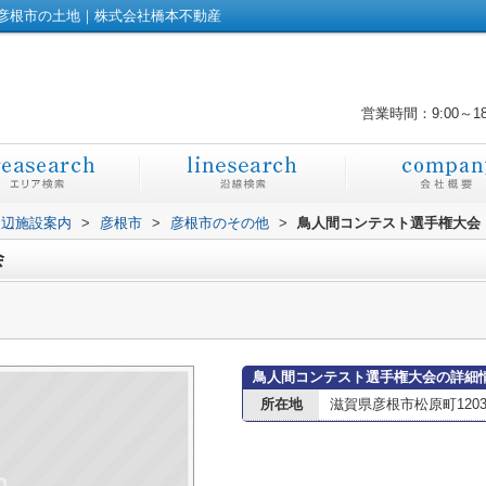
彦根市の土地｜株式会社橋本不動産
営業時間：9:00～1
周辺施設案内
>
彦根市
>
彦根市のその他
>
鳥人間コンテスト選手権大会
会
鳥人間コンテスト選手権大会の詳細
所在地
滋賀県彦根市松原町1203