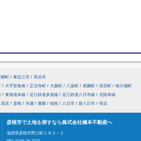
豊郷町
/
東近江市
/
長浜市
町
/
大字安食南
/
正法寺町
/
大森町
/
八坂町
/
祇園町
/
高宮町
/
南川瀬町
線
/
東海道本線
/
近江鉄道多賀線
/
近江鉄道八日市線
/
北陸本線
高宮
/
彦根
/
河瀬
/
豊郷
/
稲枝
/
八日市
/
新八日市
/
長浜
彦根市で土地を探すなら株式会社橋本不動産へ
滋賀県彦根市野口町２８３－２