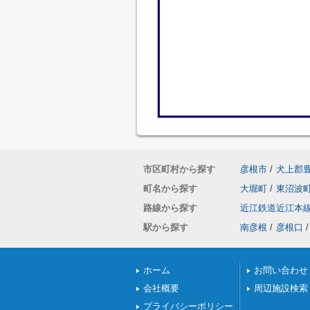
市区町村から探す
彦根市
/
犬上郡
町名から探す
大堀町
/
東沼波
路線から探す
近江鉄道近江本
駅から探す
南彦根
/
彦根口
/
ホーム
お問い合わせ
会社概要
周辺施設検索
プライバシーポリシー