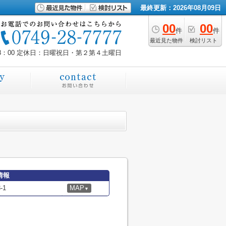
最終更新：2026年08月09日
00
00
件
件
最近見た物件
検討リスト
8：00
定休日：日曜祝日・第２第４土曜日
情報
-1
MAP
▼