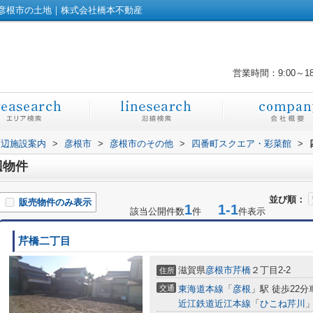
彦根市の土地｜株式会社橋本不動産
営業時間：9:00～1
周辺施設案内
>
彦根市
>
彦根市のその他
>
四番町スクエア・彩菜館
>
辺物件
並び順：
販売物件のみ表示
1
1-1
該当公開件数
件
件表示
芹橋二丁目
滋賀県
彦根市
芹橋
２丁目2-2
住所
交通
東海道本線
「
彦根
」駅 徒歩22分車
近江鉄道近江本線
「
ひこね芹川
」