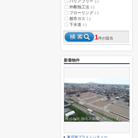
バリアフリー
(-)
外断熱工法
(-)
フローリング
(-)
都市ガス
(-)
下水道
(-)
1
件が該当
新着物件
東沼波プライムシティー