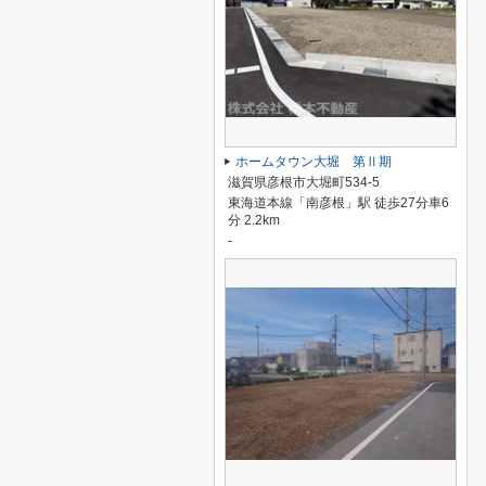
ホームタウン大堀 第Ⅱ期
滋賀県彦根市大堀町534-5
東海道本線「南彦根」駅 徒歩27分車6
分 2.2km
-