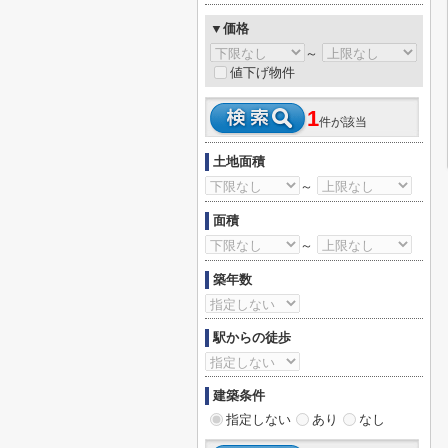
▼価格
～
値下げ物件
1
件が該当
土地面積
～
面積
～
築年数
駅からの徒歩
建築条件
指定しない
あり
なし