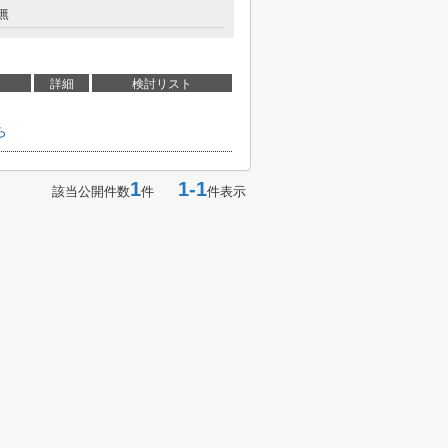
無
詳細
検討リスト
ら
1
1-1
該当公開件数
件
件表示