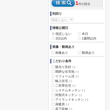
1
件が該当
利回り
情報公開日
指定しない
本日
3日以内
1週間以内
画像・動画あり
画像あり
動画あり
こだわり条件
陽当り良好
(-)
閑静な住宅地
(-)
リフォーム済
(-)
輸入住宅
(-)
二世帯住宅
(-)
システムキッチン
(-)
対面式キッチン
(-)
アイランドキッチン
(-)
床暖房
(-)
床下収納
(-)