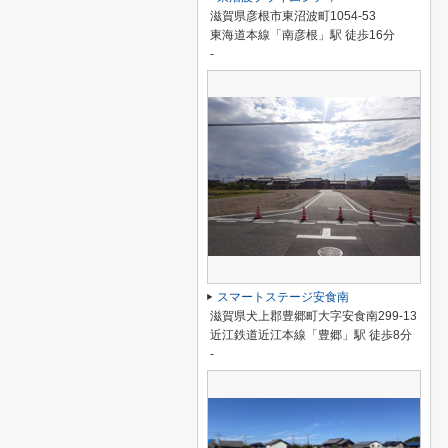
滋賀県彦根市東沼波町1054-53
東海道本線「南彦根」駅 徒歩16分
-
スマートステージ安食南
滋賀県犬上郡豊郷町大字安食南299-13
近江鉄道近江本線「豊郷」駅 徒歩8分
-