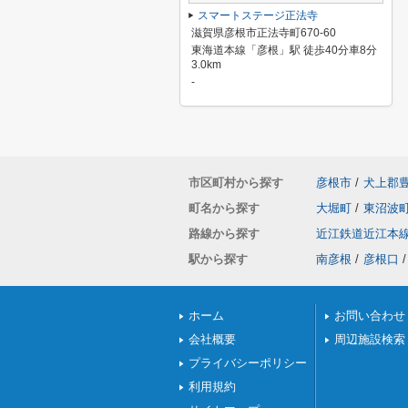
スマートステージ正法寺
滋賀県彦根市正法寺町670-60
東海道本線「彦根」駅 徒歩40分車8分
3.0km
-
市区町村から探す
彦根市
/
犬上郡
町名から探す
大堀町
/
東沼波
路線から探す
近江鉄道近江本
駅から探す
南彦根
/
彦根口
/
ホーム
お問い合わせ
会社概要
周辺施設検索
プライバシーポリシー
利用規約