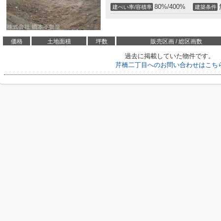
80%/400%
建ぺい率/容積率
建築条件
価格
土地面積
坪数
販売区画 / 総区画数
過去に掲載していた物件です。
芹橋二丁目へのお問い合わせはこち