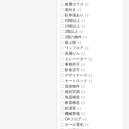
複層ガラス
(-)
南向き
(-)
駐車場あり
(-)
20階以上
(-)
10階以上
(-)
2階以上
(-)
1階の物件
(-)
最上階
(-)
ワンフロア
(-)
高層ビル
(-)
エレベーター
(-)
事務所可
(-)
飲食店可
(-)
デザイナーズ
(-)
オートロック
(-)
居抜物件
(-)
個別空調
(-)
免震構造
(-)
耐震構造
(-)
給湯室
(-)
機械警備
(-)
OAフロア
(-)
オール電化
(-)