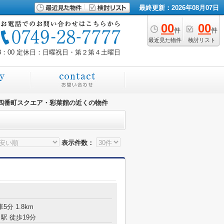
最終更新：2026年08月07日
00
00
件
件
最近見た物件
検討リスト
8：00
定休日：日曜祝日・第２第４土曜日
四番町スクエア・彩菜館の近くの物件
表示件数：
5分 1.8km
駅 徒歩19分