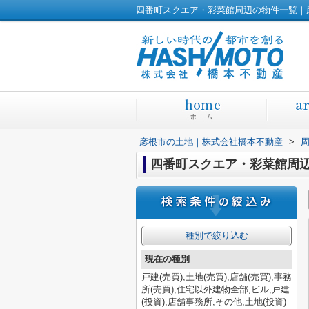
四番町スクエア・彩菜館周辺の物件一覧｜
彦根市の土地｜株式会社橋本不動産
>
四番町スクエア・彩菜館周
種別で絞り込む
現在の種別
戸建(売買),土地(売買),店舗(売買),事務
所(売買),住宅以外建物全部,ビル,戸建
(投資),店舗事務所,その他,土地(投資)