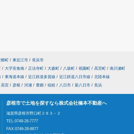
豊郷町
/
東近江市
/
長浜市
町
/
大字安食南
/
正法寺町
/
大森町
/
八坂町
/
祇園町
/
高宮町
/
南川瀬町
線
/
東海道本線
/
近江鉄道多賀線
/
近江鉄道八日市線
/
北陸本線
高宮
/
彦根
/
河瀬
/
豊郷
/
稲枝
/
八日市
/
新八日市
/
長浜
彦根市で土地を探すなら株式会社橋本不動産へ
滋賀県彦根市野口町２８３－２
TEL:0749-28-7777
FAX:0749-28-8877