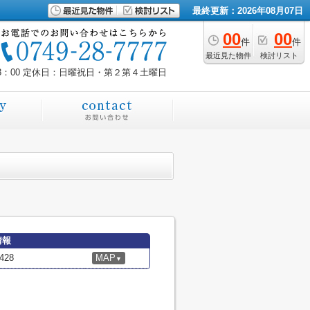
最終更新：2026年08月07日
00
00
件
件
最近見た物件
検討リスト
8：00
定休日：日曜祝日・第２第４土曜日
情報
28
MAP
▼