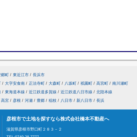
豊郷町
/
東近江市
/
長浜市
町
/
大字安食南
/
正法寺町
/
大森町
/
八坂町
/
祇園町
/
高宮町
/
南川瀬町
線
/
東海道本線
/
近江鉄道多賀線
/
近江鉄道八日市線
/
北陸本線
高宮
/
彦根
/
河瀬
/
豊郷
/
稲枝
/
八日市
/
新八日市
/
長浜
彦根市で土地を探すなら株式会社橋本不動産へ
滋賀県彦根市野口町２８３－２