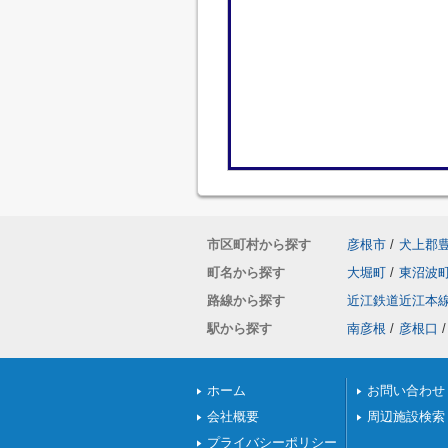
市区町村から探す
彦根市
/
犬上郡
町名から探す
大堀町
/
東沼波
路線から探す
近江鉄道近江本
駅から探す
南彦根
/
彦根口
/
ホーム
お問い合わせ
会社概要
周辺施設検索
プライバシーポリシー