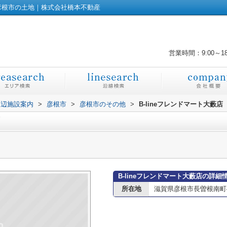
｜彦根市の土地｜株式会社橋本不動産
営業時間：9:00～1
周辺施設案内
>
彦根市
>
彦根市のその他
>
B-lineフレンドマート大藪店
B-lineフレンドマート大藪店の詳細
所在地
滋賀県彦根市長曽根南町4