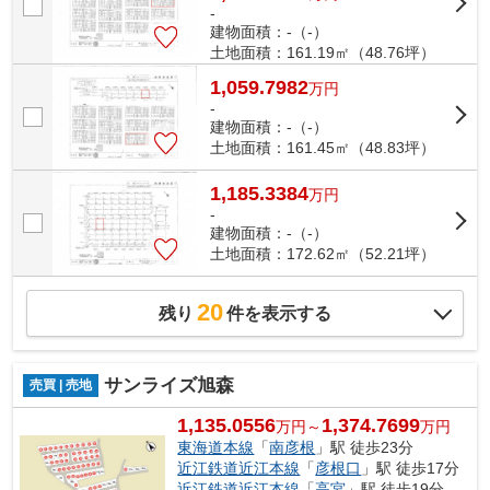
-
建物面積：-（-）
土地面積：161.19㎡（48.76坪）
1,059.7982
万
円
-
建物面積：-（-）
土地面積：161.45㎡（48.83坪）
1,185.3384
万
円
-
建物面積：-（-）
土地面積：172.62㎡（52.21坪）
20
残り
件を表示する
サンライズ旭森
売買 | 売地
1,135.0556
1,374.7699
万円～
万円
東海道本線
「
南彦根
」駅 徒歩23分
近江鉄道近江本線
「
彦根口
」駅 徒歩17分
近江鉄道近江本線
「
高宮
」駅 徒歩19分