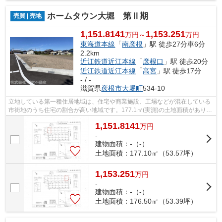
ホームタウン大堀 第Ⅱ期
売買 | 売地
1,151.8141
1,153.251
万円～
万円
東海道本線
「
南彦根
」駅 徒歩27分車6分
2.2km
近江鉄道近江本線
「
彦根口
」駅 徒歩20分
近江鉄道近江本線
「
高宮
」駅 徒歩17分
- / -
滋賀県
彦根市
大堀町
534-10
立地している第一種住居地域は、住宅や商業施設、工場などが混在している
市街地のうち住宅の割合が高い地域です。177.1㎡(実測)の土地面積がありま
す。経済面での圧迫が相場より低く、...
1,151.8141
万
円
-
建物面積：-（-）
土地面積：177.10㎡（53.57坪）
1,153.251
万
円
-
建物面積：-（-）
土地面積：176.50㎡（53.39坪）