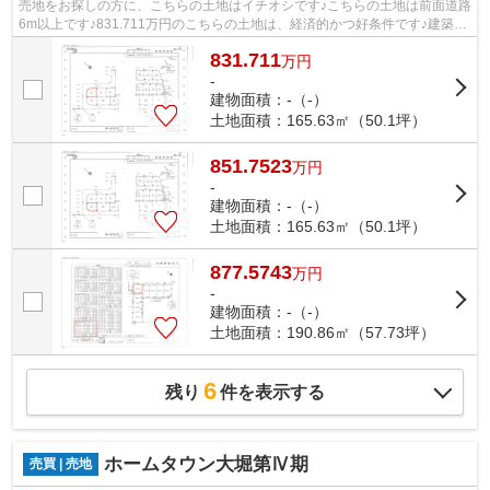
売地をお探しの方に、こちらの土地はイチオシです♪こちらの土地は前面道路
6m以上です♪831.711万円のこちらの土地は、経済的かつ好条件です♪建築条
件なしなので、建物の間取りも自分で...
831.711
万
円
-
建物面積：-（-）
土地面積：165.63㎡（50.1坪）
851.7523
万
円
-
建物面積：-（-）
土地面積：165.63㎡（50.1坪）
877.5743
万
円
-
建物面積：-（-）
土地面積：190.86㎡（57.73坪）
6
残り
件を表示する
ホームタウン大堀第Ⅳ期
売買 | 売地