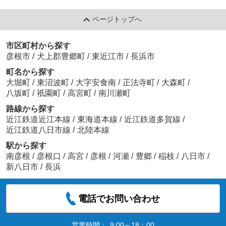
ページトップへ
市区町村から探す
彦根市
/
犬上郡豊郷町
/
東近江市
/
長浜市
町名から探す
大堀町
/
東沼波町
/
大字安食南
/
正法寺町
/
大森町
/
八坂町
/
祇園町
/
高宮町
/
南川瀬町
路線から探す
近江鉄道近江本線
/
東海道本線
/
近江鉄道多賀線
/
近江鉄道八日市線
/
北陸本線
駅から探す
南彦根
/
彦根口
/
高宮
/
彦根
/
河瀬
/
豊郷
/
稲枝
/
八日市
/
新八日市
/
長浜
電話でお問い合わせ
営業時間：
9:00～18：00