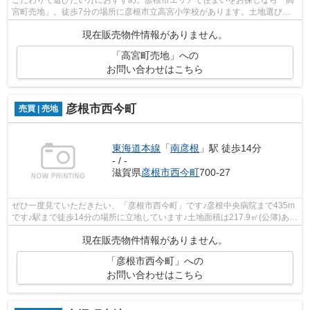
宮町売地」。徒歩7分の場所に彦根市立高宮小学校があります。土地選びを
彦根市エリアで始めるなら、当社一押し...
現在販売物件情報がありません。
「高宮町売地」への
お問い合わせはこちら
彦根市西今町
売買 | 売地
東海道本線
「
南彦根
」駅 徒歩14分
- / -
滋賀県
彦根市
西今町
700-27
ぜひ一度見ていただきたい、「彦根市西今町」です♪彦根中央病院まで435m
です♪駅まで徒歩14分の場所に立地しています♪土地面積は217.9㎡(公簿)あり
ます♪当社は知識の豊富なスタッフの対...
現在販売物件情報がありません。
「彦根市西今町」への
お問い合わせはこちら