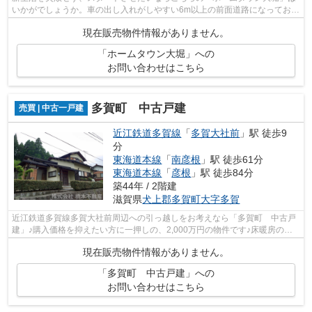
いかがでしょうか。車の出し入れがしやすい6m以上の前面道路になっており
ます。売地をお探しの方に是非見て頂...
現在販売物件情報がありません。
「ホームタウン大堀」への
お問い合わせはこちら
多賀町 中古戸建
売買 | 中古一戸建
近江鉄道多賀線
「
多賀大社前
」駅 徒歩9
分
東海道本線
「
南彦根
」駅 徒歩61分
東海道本線
「
彦根
」駅 徒歩84分
築44年 / 2階建
滋賀県
犬上郡多賀町
大字多賀
近江鉄道多賀線多賀大社前周辺への引っ越しをお考えなら「多賀町 中古戸
建」♪購入価格を抑えたい方に一押しの、2,000万円の物件です♪床暖房の機
能が付いています♪洗濯物を浴室内で乾...
現在販売物件情報がありません。
「多賀町 中古戸建」への
お問い合わせはこちら