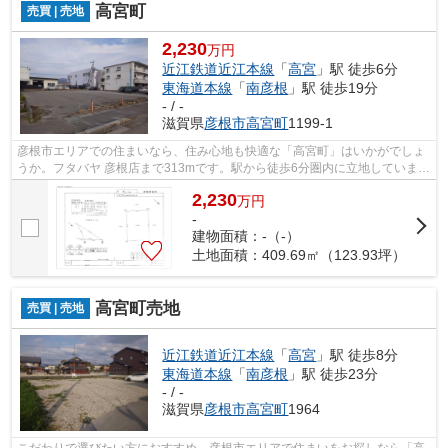
高宮町
売買 | 売地
2,230
万円
近江鉄道近江本線
「
高宮
」駅 徒歩6分
東海道本線
「
南彦根
」駅 徒歩19分
- / -
滋賀県
彦根市
高宮町
1199-1
彦根市エリアでの住まいなら、住み心地も快適な「高宮町」はいかがでしょ
うか。フタバヤ 彦根店まで313mです。駅から徒歩6分圏内に立地していま
す。株式会社 橋本不動産がオススメする...
2,230
万
円
-
建物面積：-（-）
土地面積：409.69㎡（123.93坪）
高宮町売地
売買 | 売地
近江鉄道近江本線
「
高宮
」駅 徒歩8分
東海道本線
「
南彦根
」駅 徒歩23分
- / -
滋賀県
彦根市
高宮町
1964
こだわりで選びたい方におすすめ。彦根市エリアで住まいをお探しなら「高