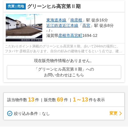
グリーンヒル高宮第Ⅱ期
売買 | 売地
東海道本線
「
南彦根
」駅 徒歩16分
近江鉄道近江本線
「
高宮
」駅 徒歩8分
- / -
滋賀県
彦根市
高宮町
1694-12
こだわりポイント満載のグリーンヒル高宮第Ⅱ期。歩いて244mの場所に、
フタバヤ 彦根店があります。自分の好みの建物を建てるという点では、建築
条件のない土地がイチオシですよ。東海...
現在販売物件情報がありません。
「グリーンヒル高宮第Ⅱ期」への
お問い合わせはこちら
13
69
1～13
該当物件数
件
販売数
件
件を表示
変更
絞り込み条件：
なし