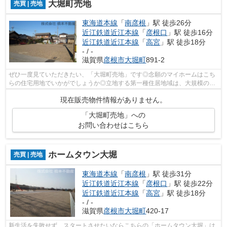
大堀町売地
売買 | 売地
東海道本線
「
南彦根
」駅 徒歩26分
近江鉄道近江本線
「
彦根口
」駅 徒歩16分
近江鉄道近江本線
「
高宮
」駅 徒歩18分
- / -
滋賀県
彦根市
大堀町
891-2
ぜひ一度見ていただきたい、「大堀町売地」です◎念願のマイホームはこち
らの住宅用地でいかがでしょうか◎立地する第一種住居地域は、大規模の工
場、映画館のような人が集まる娯楽施設...
現在販売物件情報がありません。
「大堀町売地」への
お問い合わせはこちら
ホームタウン大堀
売買 | 売地
東海道本線
「
南彦根
」駅 徒歩31分
近江鉄道近江本線
「
彦根口
」駅 徒歩22分
近江鉄道近江本線
「
高宮
」駅 徒歩18分
- / -
滋賀県
彦根市
大堀町
420-17
新生活を失敗せず、スタートさせたいならこちらの「ホームタウン大堀」は