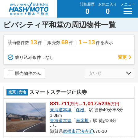
閲覧履歴
お気に入り
メニュー
0
0
ビバシティ平和堂の周辺物件一覧
13
69
1～13
該当物件数
件
販売数
件
件を表示
変更
絞り込み条件：
なし
販売物件のみ
スマートステージ正法寺
売買 | 売地
831.711
1,017.5235
万円～
万円
東海道本線
「
彦根
」駅 徒歩40分車8分
3.0km
東海道本線
「
南彦根
」駅 徒歩38分
- / -
滋賀県
彦根市
正法寺町
670-10