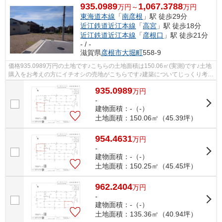
935.0989
1,067.3788
万円～
万円
東海道本線
「
南彦根
」駅 徒歩29分
近江鉄道近江本線
「
高宮
」駅 徒歩18分
近江鉄道近江本線
「
彦根口
」駅 徒歩21分
- / -
滋賀県
彦根市
大堀町
558-9
価格935.0989万円の土地です♪こちらの土地面積は150.06㎡(実測)です♪土地
購入をお考えの方にイチオシの売地がこちらです♪建築についてじっくり考え
られるというメリットのある建築条件...
935.0989
万
円
-
建物面積：-（-）
土地面積：150.06㎡（45.39坪）
954.4631
万
円
-
建物面積：-（-）
土地面積：150.25㎡（45.45坪）
962.2404
万
円
-
建物面積：-（-）
土地面積：135.36㎡（40.94坪）