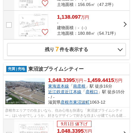
土地面積：156.05㎡（47.2坪）
1,138.097
万
円
-
建物面積：-（-）
土地面積：180.88㎡（54.71坪）
7
残り
件を表示する
東沼波プライムシティー
売買 | 売地
1,048.3395
1,459.4415
万円～
万円
東海道本線
「
南彦根
」駅 徒歩16分
近江鉄道近江本線
「
彦根口
」駅 徒歩15分
- / -
滋賀県
彦根市
東沼波町
1063-12
彦根市エリアでの住まいなら、住み心地も快適な「東沼波プライムシティ
ー」はいかがでしょうか。好きなデザインで好きな住まいが建てられる建築
条件なし。土地面積は161.19㎡(実測)で...
9月1日 値下げ
1,048.3395
万
円