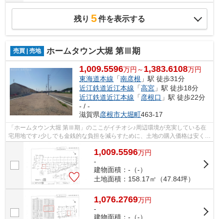
5
残り
件を表示する
ホームタウン大堀 第Ⅲ期
売買 | 売地
1,009.5596
1,383.6108
万円～
万円
東海道本線
「
南彦根
」駅 徒歩31分
近江鉄道近江本線
「
高宮
」駅 徒歩18分
近江鉄道近江本線
「
彦根口
」駅 徒歩22分
- / -
滋賀県
彦根市
大堀町
463-17
「ホームタウン大堀 第Ⅲ期」のここがイチオシ♪周辺環境が充実している在
宅用地です♪少しでも金銭的な負担を減らすために、土地の購入価格は安く抑
えましょう♪こちらは1009.5596万円に...
1,009.5596
万
円
-
建物面積：-（-）
土地面積：158.17㎡（47.84坪）
1,076.2769
万
円
-
建物面積：-（-）