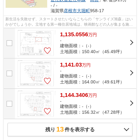
- / -
滋賀県
彦根市
大堀町
958-17
新生活を失敗せず、スタートさせたいならこちらの「サンライズ旭森」はい
かがでしょうか。立地する第一種住居地域は、映画館などの人が集まる施設
や大規模の工場などの建築が禁止され...
1,135.0556
万
円
-
建物面積：-（-）
土地面積：150.40㎡（45.49坪）
1,141.03
万
円
-
建物面積：-（-）
土地面積：164.00㎡（49.61坪）
1,144.3406
万
円
-
建物面積：-（-）
土地面積：156.32㎡（47.28坪）
13
残り
件を表示する