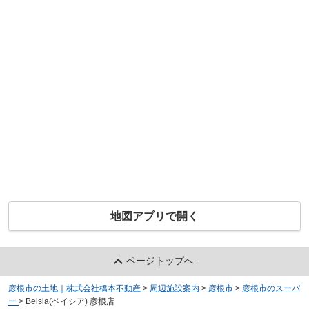
地図アプリで開く
ページトップへ
彦根市の土地｜株式会社橋本不動産
>
周辺施設案内
>
彦根市
>
彦根市のスーパ
ー
>
Beisia(ベイシア) 彦根店