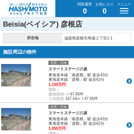
閲覧履歴
お気に入り
メニュー
0
0
Beisia(ベイシア) 彦根店
所在地
滋賀県彦根市馬場２丁目1-1
施設周辺の物件
売買｜売地
スマートステージ八坂
東海道本線「南彦根」駅 徒歩43分
東海道本線「彦根」駅 徒歩62分
1,150万円
間取:
-
建物面積:
- / 47.65坪
土地面積:
157.54㎡ / 47.65坪
売買｜売地
スマートステージ八坂
東海道本線「南彦根」駅 徒歩43分
東海道本線「彦根」駅 徒歩62分
1,050万円
間取:
-