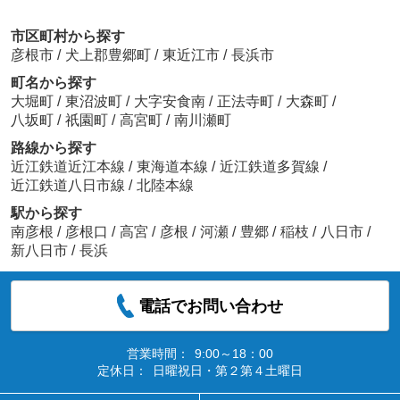
市区町村から探す
彦根市
/
犬上郡豊郷町
/
東近江市
/
長浜市
町名から探す
大堀町
/
東沼波町
/
大字安食南
/
正法寺町
/
大森町
/
八坂町
/
祇園町
/
高宮町
/
南川瀬町
路線から探す
近江鉄道近江本線
/
東海道本線
/
近江鉄道多賀線
/
近江鉄道八日市線
/
北陸本線
駅から探す
南彦根
/
彦根口
/
高宮
/
彦根
/
河瀬
/
豊郷
/
稲枝
/
八日市
/
新八日市
/
長浜
電話でお問い合わせ
営業時間：
9:00～18：00
定休日：
日曜祝日・第２第４土曜日