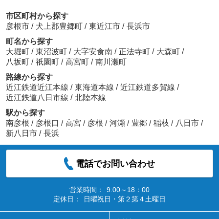
市区町村から探す
彦根市
/
犬上郡豊郷町
/
東近江市
/
長浜市
町名から探す
大堀町
/
東沼波町
/
大字安食南
/
正法寺町
/
大森町
/
八坂町
/
祇園町
/
高宮町
/
南川瀬町
路線から探す
近江鉄道近江本線
/
東海道本線
/
近江鉄道多賀線
/
近江鉄道八日市線
/
北陸本線
駅から探す
南彦根
/
彦根口
/
高宮
/
彦根
/
河瀬
/
豊郷
/
稲枝
/
八日市
/
新八日市
/
長浜
電話でお問い合わせ
営業時間：
9:00～18：00
定休日：
日曜祝日・第２第４土曜日