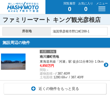
閲覧履歴
お気に入り
メニュー
0
0
ファミリーマート キング観光彦根店
所在地
滋賀県彦根市野口町288-1
施設周辺の物件
売買｜売地
南川瀬町売地
東海道本線「河瀬」駅 徒歩11分車3分 1.0km
4,850万円
間取:
-
建物面積:
- / 387.40坪
土地面積:
1280.69㎡ / 387.40坪
近くの物件をもっと見る