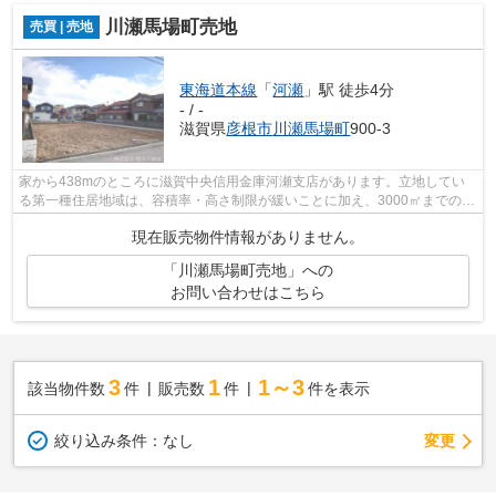
川瀬馬場町売地
売買 | 売地
東海道本線
「
河瀬
」駅 徒歩4分
- / -
滋賀県
彦根市
川瀬馬場町
900-3
家から438mのところに滋賀中央信用金庫河瀬支店があります。立地してい
る第一種住居地域は、容積率・高さ制限が緩いことに加え、3000㎡までの店
舗等の住宅以外の建築物も建てることで...
現在販売物件情報がありません。
「川瀬馬場町売地」への
お問い合わせはこちら
3
1
1～3
該当物件数
件
販売数
件
件を表示
変更
絞り込み条件：
なし