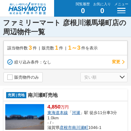
閲覧履歴
お気に入り
メニュー
0
0
ファミリーマート 彦根川瀬馬場町店の
周辺物件一覧
3
1
1～3
該当物件数
件
販売数
件
件を表示
変更
絞り込み条件：
なし
販売物件のみ
南川瀬町売地
売買 | 売地
4,850
万円
東海道本線
「
河瀬
」駅 徒歩11分車3分
1.0km
- / -
滋賀県
彦根市
南川瀬町
1046-1