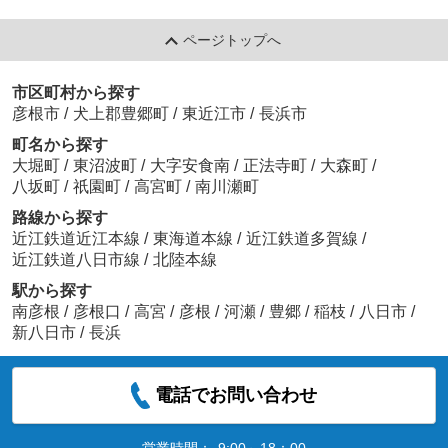
ページトップへ
市区町村から探す
彦根市
/
犬上郡豊郷町
/
東近江市
/
長浜市
町名から探す
大堀町
/
東沼波町
/
大字安食南
/
正法寺町
/
大森町
/
八坂町
/
祇園町
/
高宮町
/
南川瀬町
路線から探す
近江鉄道近江本線
/
東海道本線
/
近江鉄道多賀線
/
近江鉄道八日市線
/
北陸本線
駅から探す
南彦根
/
彦根口
/
高宮
/
彦根
/
河瀬
/
豊郷
/
稲枝
/
八日市
/
新八日市
/
長浜
電話でお問い合わせ