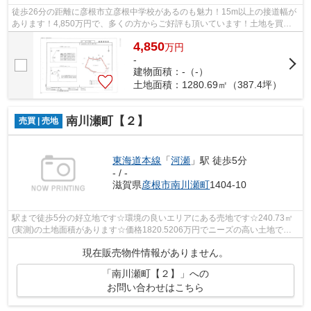
徒歩26分の距離に彦根市立彦根中学校があるのも魅力！15m以上の接道幅が
あります！4,850万円で、多くの方からご好評も頂いています！土地を買う
なら、東海道本線河瀬近辺も候補地に追...
4,850
万
円
-
建物面積：-（-）
土地面積：1280.69㎡（387.4坪）
南川瀬町【２】
売買 | 売地
東海道本線
「
河瀬
」駅 徒歩5分
- / -
滋賀県
彦根市
南川瀬町
1404-10
駅まで徒歩5分の好立地です☆環境の良いエリアにある売地です☆240.73㎡
(実測)の土地面積があります☆価格1820.5206万円でニーズの高い土地です
☆お客様の条件を満たした土地が、彦根市で...
現在販売物件情報がありません。
「南川瀬町【２】」への
お問い合わせはこちら