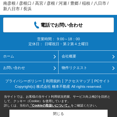
南彦根
/
彦根口
/
高宮
/
彦根
/
河瀬
/
豊郷
/
稲枝
/
八日市
/
新八日市
/
長浜
電話でお問い合わせ
営業時間：
9:00～18：00
定休日：
日曜祝日・第２第４土曜日
ホーム
会社概要
お問い合わせ
物件リクエスト
プライバシーポリシー
利用規約
アクセスマップ
PCサイト
Copyright(c) 株式会社 橋本不動産 All rights reserved.
当サイトでは、お客様の当サイト利用状況把握、サービス向上検討を目的と
して、クッキー（Cookie）を使用しています。
詳しくは、当社の
「Cookieの取扱いについて」
をご確認ください。
閉じる