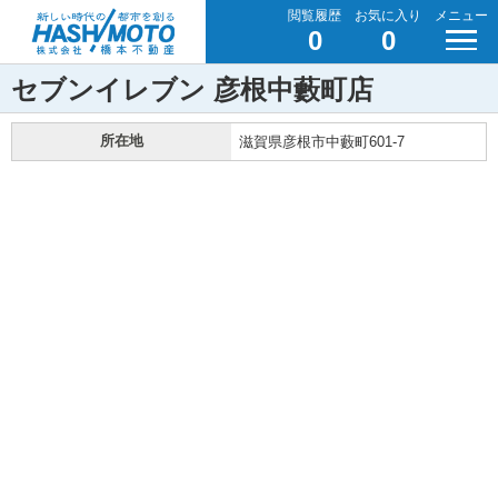
閲覧履歴
お気に入り
メニュー
0
0
セブンイレブン 彦根中藪町店
所在地
滋賀県彦根市中藪町601-7