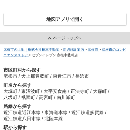
地図アプリで開く
ページトップへ
彦根市の土地｜株式会社橋本不動産
>
周辺施設案内
>
彦根市
>
彦根市のコンビ
ニエンスストア
>
セブンイレブン 彦根中藪町店
市区町村から探す
彦根市
/
犬上郡豊郷町
/
東近江市
/
長浜市
町名から探す
大堀町
/
東沼波町
/
大字安食南
/
正法寺町
/
大森町
/
八坂町
/
祇園町
/
高宮町
/
南川瀬町
路線から探す
近江鉄道近江本線
/
東海道本線
/
近江鉄道多賀線
/
近江鉄道八日市線
/
北陸本線
駅から探す