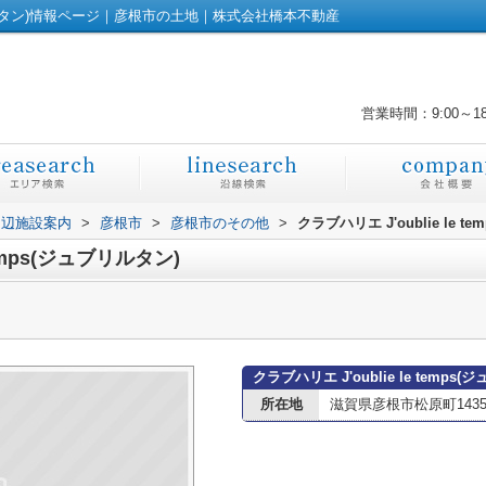
(ジュブリルタン)情報ページ｜彦根市の土地｜株式会社橋本不動産
営業時間：9:00～1
周辺施設案内
>
彦根市
>
彦根市のその他
>
クラブハリエ J'oublie le t
temps(ジュブリルタン)
クラブハリエ J'oublie le temp
所在地
滋賀県彦根市松原町1435-