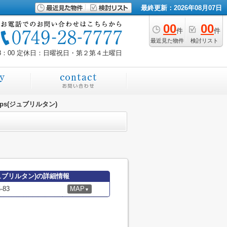
最終更新：2026年08月07日
00
00
件
件
最近見た物件
検討リスト
8：00
定休日：日曜祝日・第２第４土曜日
emps(ジュブリルタン)
s(ジュブリルタン)の詳細情報
83
MAP
▼