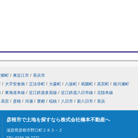
豊郷町
/
東近江市
/
長浜市
町
/
大字安食南
/
正法寺町
/
大森町
/
八坂町
/
祇園町
/
高宮町
/
南川瀬町
線
/
東海道本線
/
近江鉄道多賀線
/
近江鉄道八日市線
/
北陸本線
高宮
/
彦根
/
河瀬
/
豊郷
/
稲枝
/
八日市
/
新八日市
/
長浜
彦根市で土地を探すなら株式会社橋本不動産へ
滋賀県彦根市野口町２８３－２