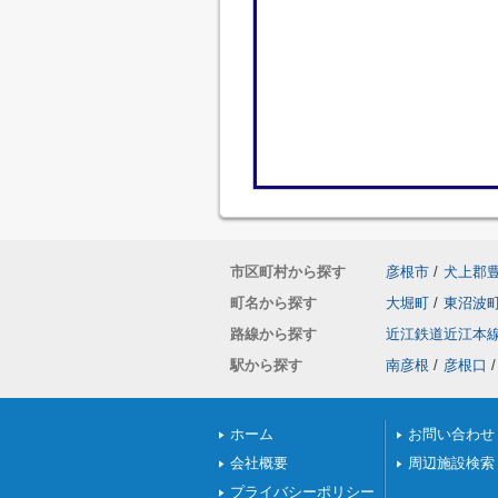
市区町村から探す
彦根市
/
犬上郡
町名から探す
大堀町
/
東沼波
路線から探す
近江鉄道近江本
駅から探す
南彦根
/
彦根口
/
ホーム
お問い合わせ
会社概要
周辺施設検索
プライバシーポリシー