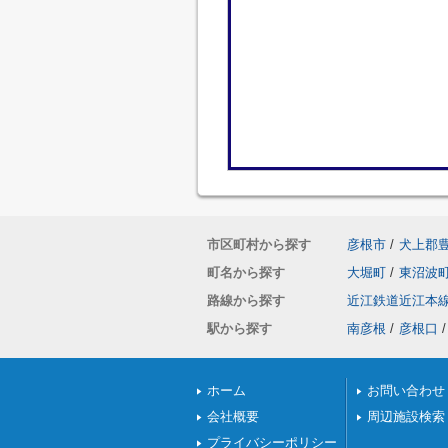
市区町村から探す
彦根市
/
犬上郡
町名から探す
大堀町
/
東沼波
路線から探す
近江鉄道近江本
駅から探す
南彦根
/
彦根口
/
ホーム
お問い合わせ
会社概要
周辺施設検索
プライバシーポリシー