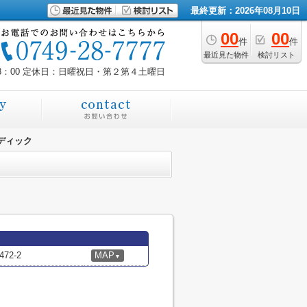
最終更新：2026年08月10日
00
00
件
件
最近見た物件
検討リスト
8：00
定休日：日曜祝日・第２第４土曜日
ディック
2-2
MAP
▼