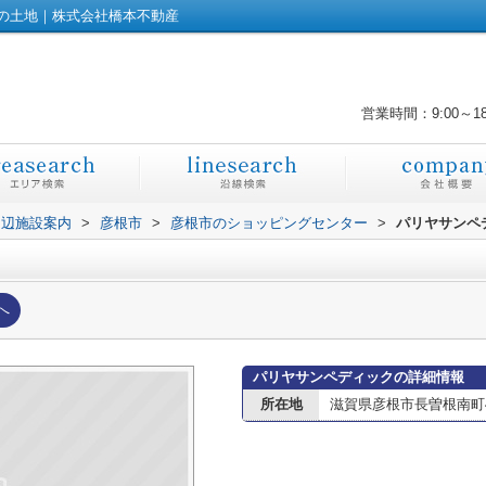
の土地｜株式会社橋本不動産
営業時間：9:00～1
周辺施設案内
>
彦根市
>
彦根市のショッピングセンター
>
パリヤサンペ
へ
パリヤサンペディックの詳細情報
所在地
滋賀県彦根市長曽根南町47