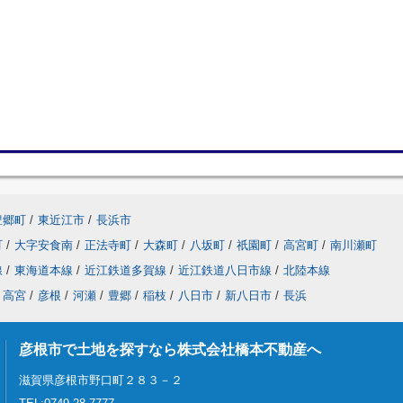
豊郷町
/
東近江市
/
長浜市
町
/
大字安食南
/
正法寺町
/
大森町
/
八坂町
/
祇園町
/
高宮町
/
南川瀬町
線
/
東海道本線
/
近江鉄道多賀線
/
近江鉄道八日市線
/
北陸本線
高宮
/
彦根
/
河瀬
/
豊郷
/
稲枝
/
八日市
/
新八日市
/
長浜
彦根市で土地を探すなら株式会社橋本不動産へ
滋賀県彦根市野口町２８３－２