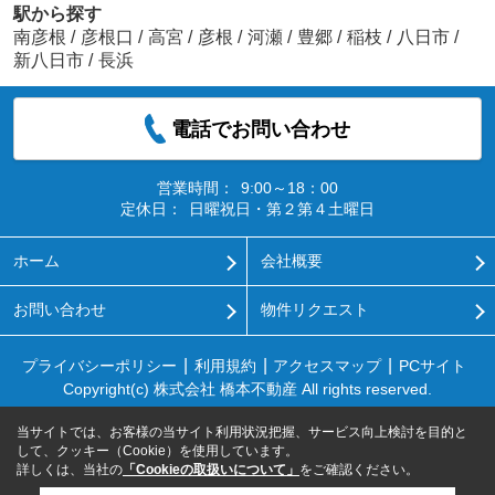
駅から探す
南彦根
/
彦根口
/
高宮
/
彦根
/
河瀬
/
豊郷
/
稲枝
/
八日市
/
新八日市
/
長浜
電話でお問い合わせ
営業時間：
9:00～18：00
定休日：
日曜祝日・第２第４土曜日
ホーム
会社概要
お問い合わせ
物件リクエスト
プライバシーポリシー
利用規約
アクセスマップ
PCサイト
Copyright(c) 株式会社 橋本不動産 All rights reserved.
当サイトでは、お客様の当サイト利用状況把握、サービス向上検討を目的と
して、クッキー（Cookie）を使用しています。
詳しくは、当社の
「Cookieの取扱いについて」
をご確認ください。