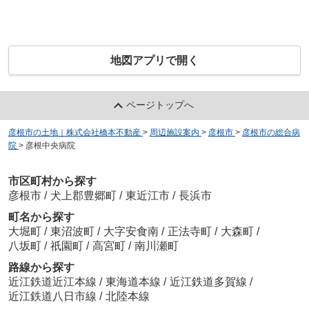
地図アプリで開く
ページトップへ
彦根市の土地｜株式会社橋本不動産
>
周辺施設案内
>
彦根市
>
彦根市の総合病
院
>
彦根中央病院
市区町村から探す
彦根市
/
犬上郡豊郷町
/
東近江市
/
長浜市
町名から探す
大堀町
/
東沼波町
/
大字安食南
/
正法寺町
/
大森町
/
八坂町
/
祇園町
/
高宮町
/
南川瀬町
路線から探す
近江鉄道近江本線
/
東海道本線
/
近江鉄道多賀線
/
近江鉄道八日市線
/
北陸本線