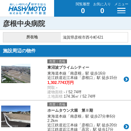
閲覧履歴
お気に入り
メニュー
0
0
彦根中央病院
所在地
滋賀県彦根市西今町421
施設周辺の物件
売買｜売地
東沼波プライムシティー
東海道本線「南彦根」駅 徒歩16分
近江鉄道近江本線「彦根口」駅 徒歩15分
1,302.7743万円
間取:
-
建物面積:
- / 52.74坪
土地面積:
174.36㎡ / 52.74坪
売買｜売地
ホームタウン大堀 第Ⅱ期
東海道本線「南彦根」駅 徒歩27分車6分
2.2km
近江鉄道近江本線「彦根口」駅 徒歩20分
近江鉄道近江本線「高宮」駅 徒歩17分