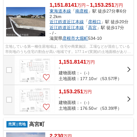
1,151.8141
1,153.251
万円～
万円
東海道本線
「
南彦根
」駅 徒歩27分車6分
2.2km
近江鉄道近江本線
「
彦根口
」駅 徒歩20分
近江鉄道近江本線
「
高宮
」駅 徒歩17分
- / -
滋賀県
彦根市
大堀町
534-10
立地している第一種住居地域は、住宅や商業施設、工場などが混在している
市街地のうち住宅の割合が高い地域です。177.1㎡(実測)の土地面積がありま
す。経済面での圧迫が相場より低く、...
1,151.8141
万
円
-
建物面積：-（-）
土地面積：177.10㎡（53.57坪）
1,153.251
万
円
-
建物面積：-（-）
土地面積：176.50㎡（53.39坪）
高宮町
売買 | 売地
2,230
万円