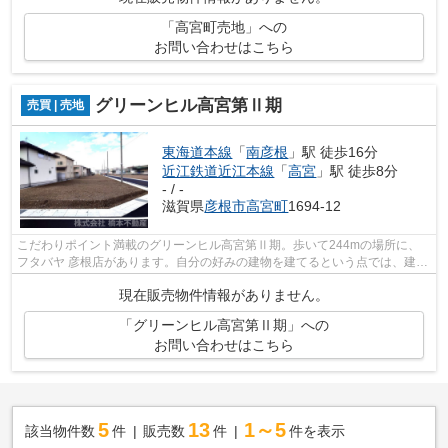
「高宮町売地」への
お問い合わせはこちら
グリーンヒル高宮第Ⅱ期
売買 | 売地
東海道本線
「
南彦根
」駅 徒歩16分
近江鉄道近江本線
「
高宮
」駅 徒歩8分
- / -
滋賀県
彦根市
高宮町
1694-12
こだわりポイント満載のグリーンヒル高宮第Ⅱ期。歩いて244mの場所に、
フタバヤ 彦根店があります。自分の好みの建物を建てるという点では、建築
条件のない土地がイチオシですよ。東海...
現在販売物件情報がありません。
「グリーンヒル高宮第Ⅱ期」への
お問い合わせはこちら
5
13
1～5
該当物件数
件
販売数
件
件を表示