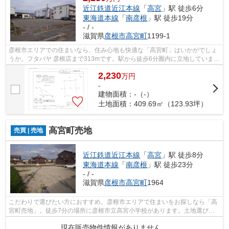
近江鉄道近江本線
「
高宮
」駅 徒歩6分
東海道本線
「
南彦根
」駅 徒歩19分
- / -
滋賀県
彦根市
高宮町
1199-1
彦根市エリアでの住まいなら、住み心地も快適な「高宮町」はいかがでしょ
うか。フタバヤ 彦根店まで313mです。駅から徒歩6分圏内に立地していま
す。株式会社 橋本不動産がオススメする...
2,230
万
円
-
建物面積：-（-）
土地面積：409.69㎡（123.93坪）
高宮町売地
売買 | 売地
近江鉄道近江本線
「
高宮
」駅 徒歩8分
東海道本線
「
南彦根
」駅 徒歩23分
- / -
滋賀県
彦根市
高宮町
1964
こだわりで選びたい方におすすめ。彦根市エリアで住まいをお探しなら「高
宮町売地」。徒歩7分の場所に彦根市立高宮小学校があります。土地選びを
彦根市エリアで始めるなら、当社一押し...
現在販売物件情報がありません。