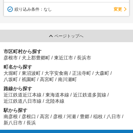
変更
絞り込み条件：
なし
ページトップへ
市区町村から探す
彦根市
/
犬上郡豊郷町
/
東近江市
/
長浜市
町名から探す
大堀町
/
東沼波町
/
大字安食南
/
正法寺町
/
大森町
/
八坂町
/
祇園町
/
高宮町
/
南川瀬町
路線から探す
近江鉄道近江本線
/
東海道本線
/
近江鉄道多賀線
/
近江鉄道八日市線
/
北陸本線
駅から探す
南彦根
/
彦根口
/
高宮
/
彦根
/
河瀬
/
豊郷
/
稲枝
/
八日市
/
新八日市
/
長浜