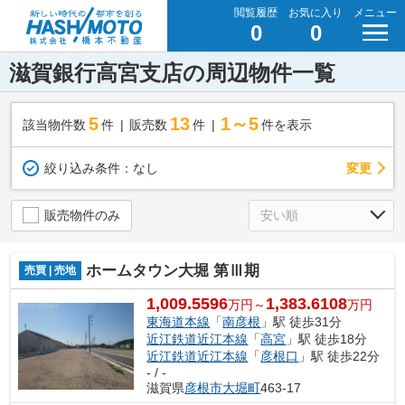
閲覧履歴
お気に入り
メニュー
0
0
滋賀銀行高宮支店の周辺物件一覧
5
13
1～5
該当物件数
件
販売数
件
件を表示
変更
絞り込み条件：
なし
販売物件のみ
ホームタウン大堀 第Ⅲ期
売買 | 売地
1,009.5596
1,383.6108
万円～
万円
東海道本線
「
南彦根
」駅 徒歩31分
近江鉄道近江本線
「
高宮
」駅 徒歩18分
近江鉄道近江本線
「
彦根口
」駅 徒歩22分
- / -
滋賀県
彦根市
大堀町
463-17