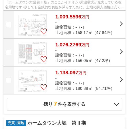
「ホームタウン大堀 第Ⅲ期」のここがイチオシ♪周辺環境が充実している在
宅用地です♪少しでも金銭的な負担を減らすために、土地の購入価格は安く抑
えましょう♪こちらは1009.5596万円に...
1,009.5596
万
円
-
建物面積：-（-）
土地面積：158.17㎡（47.84坪）
1,076.2769
万
円
-
建物面積：-（-）
土地面積：156.05㎡（47.2坪）
1,138.097
万
円
-
建物面積：-（-）
土地面積：180.88㎡（54.71坪）
7
残り
件を表示する
ホームタウン大堀 第Ⅱ期
売買 | 売地