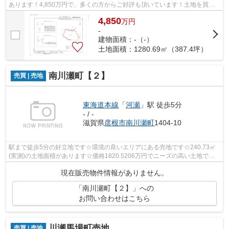
あります！4,850万円で、多くの方からご好評も頂いています！土地を買う
なら、東海道本線河瀬近辺も候補地に追...
4,850
万
円
-
建物面積：-（-）
土地面積：1280.69㎡（387.4坪）
南川瀬町【２】
売買 | 売地
東海道本線
「
河瀬
」駅 徒歩5分
- / -
滋賀県
彦根市
南川瀬町
1404-10
駅まで徒歩5分の好立地です☆環境の良いエリアにある売地です☆240.73㎡
(実測)の土地面積があります☆価格1820.5206万円でニーズの高い土地です
☆お客様の条件を満たした土地が、彦根市で...
現在販売物件情報がありません。
「南川瀬町【２】」への
お問い合わせはこちら
川瀬馬場町売地
売買 | 売地