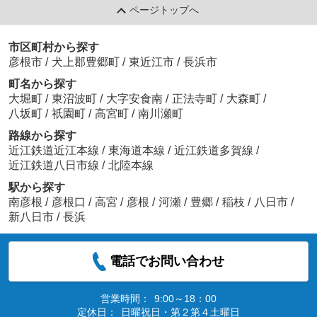
ページトップへ
市区町村から探す
彦根市
/
犬上郡豊郷町
/
東近江市
/
長浜市
町名から探す
大堀町
/
東沼波町
/
大字安食南
/
正法寺町
/
大森町
/
八坂町
/
祇園町
/
高宮町
/
南川瀬町
路線から探す
近江鉄道近江本線
/
東海道本線
/
近江鉄道多賀線
/
近江鉄道八日市線
/
北陸本線
駅から探す
南彦根
/
彦根口
/
高宮
/
彦根
/
河瀬
/
豊郷
/
稲枝
/
八日市
/
新八日市
/
長浜
電話でお問い合わせ
営業時間：
9:00～18：00
定休日：
日曜祝日・第２第４土曜日