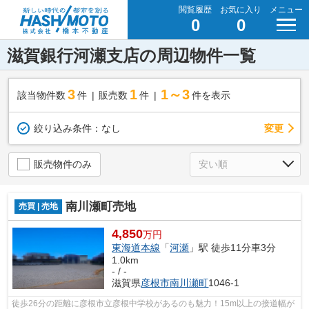
閲覧履歴
お気に入り
メニュー
0
0
滋賀銀行河瀬支店の周辺物件一覧
3
1
1～3
該当物件数
件
販売数
件
件を表示
変更
絞り込み条件：
なし
販売物件のみ
南川瀬町売地
売買 | 売地
4,850
万円
東海道本線
「
河瀬
」駅 徒歩11分車3分
1.0km
- / -
滋賀県
彦根市
南川瀬町
1046-1
徒歩26分の距離に彦根市立彦根中学校があるのも魅力！15m以上の接道幅が