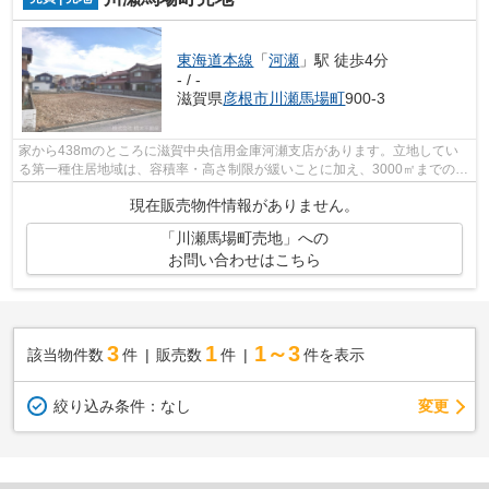
東海道本線
「
河瀬
」駅 徒歩4分
- / -
滋賀県
彦根市
川瀬馬場町
900-3
家から438mのところに滋賀中央信用金庫河瀬支店があります。立地してい
る第一種住居地域は、容積率・高さ制限が緩いことに加え、3000㎡までの店
舗等の住宅以外の建築物も建てることで...
現在販売物件情報がありません。
「川瀬馬場町売地」への
お問い合わせはこちら
3
1
1～3
該当物件数
件
販売数
件
件を表示
変更
絞り込み条件：
なし