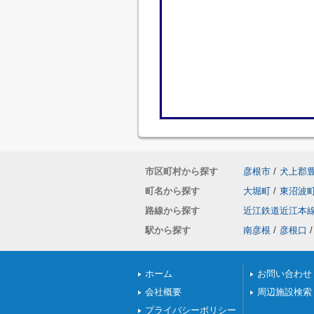
市区町村から探す
彦根市
/
犬上郡
町名から探す
大堀町
/
東沼波
路線から探す
近江鉄道近江本
駅から探す
南彦根
/
彦根口
/
ホーム
お問い合わせ
会社概要
周辺施設検索
プライバシーポリシー