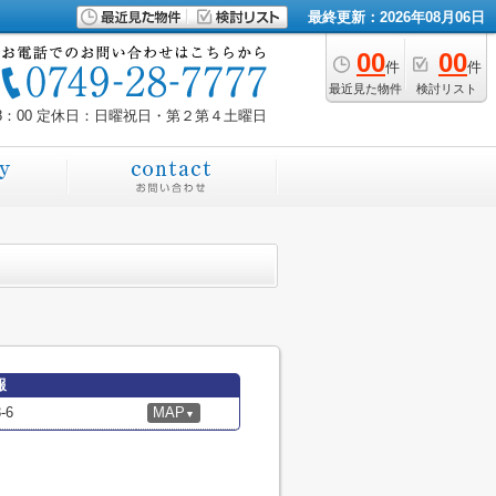
最終更新：2026年08月06日
00
00
件
件
最近見た物件
検討リスト
8：00
定休日：日曜祝日・第２第４土曜日
報
-6
MAP
▼