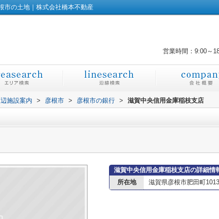
根市の土地｜株式会社橋本不動産
営業時間：9:00～1
周辺施設案内
>
彦根市
>
彦根市の銀行
>
滋賀中央信用金庫稲枝支店
滋賀中央信用金庫稲枝支店の詳細情
所在地
滋賀県彦根市肥田町1013