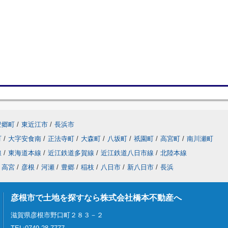
豊郷町
/
東近江市
/
長浜市
町
/
大字安食南
/
正法寺町
/
大森町
/
八坂町
/
祇園町
/
高宮町
/
南川瀬町
線
/
東海道本線
/
近江鉄道多賀線
/
近江鉄道八日市線
/
北陸本線
高宮
/
彦根
/
河瀬
/
豊郷
/
稲枝
/
八日市
/
新八日市
/
長浜
彦根市で土地を探すなら株式会社橋本不動産へ
滋賀県彦根市野口町２８３－２