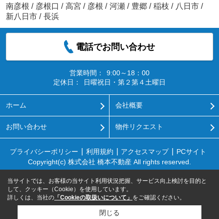
南彦根
/
彦根口
/
高宮
/
彦根
/
河瀬
/
豊郷
/
稲枝
/
八日市
/
新八日市
/
長浜
電話でお問い合わせ
営業時間：
9:00～18：00
定休日：
日曜祝日・第２第４土曜日
ホーム
会社概要
お問い合わせ
物件リクエスト
プライバシーポリシー
利用規約
アクセスマップ
PCサイト
Copyright(c) 株式会社 橋本不動産 All rights reserved.
当サイトでは、お客様の当サイト利用状況把握、サービス向上検討を目的と
して、クッキー（Cookie）を使用しています。
詳しくは、当社の
「Cookieの取扱いについて」
をご確認ください。
閉じる