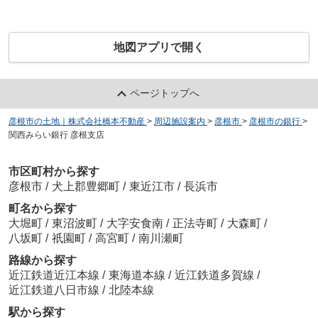
地図アプリで開く
ページトップへ
彦根市の土地｜株式会社橋本不動産
>
周辺施設案内
>
彦根市
>
彦根市の銀行
>
関西みらい銀行 彦根支店
市区町村から探す
彦根市
/
犬上郡豊郷町
/
東近江市
/
長浜市
町名から探す
大堀町
/
東沼波町
/
大字安食南
/
正法寺町
/
大森町
/
八坂町
/
祇園町
/
高宮町
/
南川瀬町
路線から探す
近江鉄道近江本線
/
東海道本線
/
近江鉄道多賀線
/
近江鉄道八日市線
/
北陸本線
駅から探す