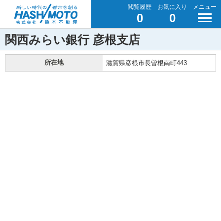
閲覧履歴
お気に入り
メニュー
0
0
関西みらい銀行 彦根支店
所在地
滋賀県彦根市長曽根南町443