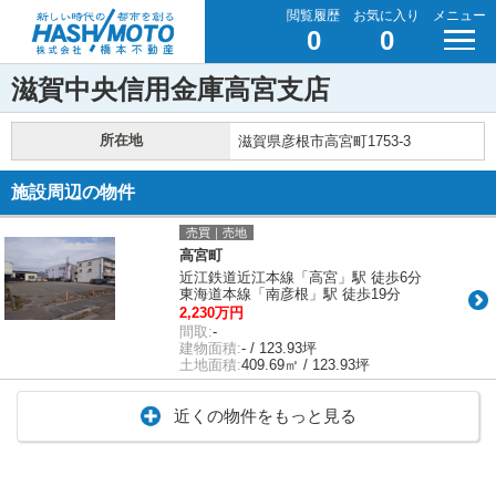
閲覧履歴
お気に入り
メニュー
0
0
滋賀中央信用金庫高宮支店
所在地
滋賀県彦根市高宮町1753-3
施設周辺の物件
売買｜売地
高宮町
近江鉄道近江本線「高宮」駅 徒歩6分
東海道本線「南彦根」駅 徒歩19分
2,230万円
間取:
-
建物面積:
- / 123.93坪
土地面積:
409.69㎡ / 123.93坪
近くの物件をもっと見る