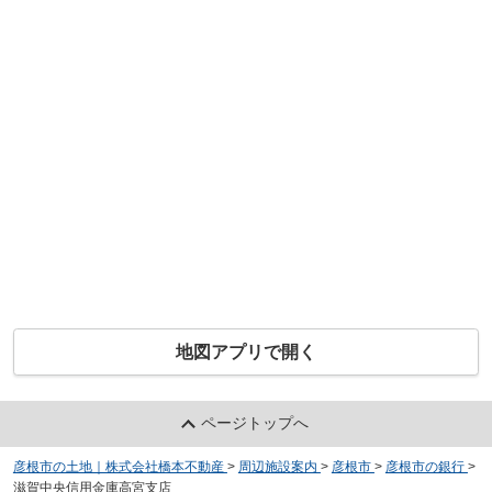
地図アプリで開く
ページトップへ
彦根市の土地｜株式会社橋本不動産
>
周辺施設案内
>
彦根市
>
彦根市の銀行
>
滋賀中央信用金庫高宮支店