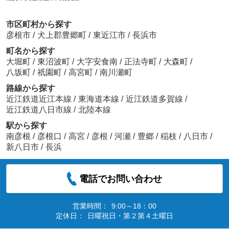
市区町村から探す
彦根市
/
犬上郡豊郷町
/
東近江市
/
長浜市
町名から探す
大堀町
/
東沼波町
/
大字安食南
/
正法寺町
/
大森町
/
八坂町
/
祇園町
/
高宮町
/
南川瀬町
路線から探す
近江鉄道近江本線
/
東海道本線
/
近江鉄道多賀線
/
近江鉄道八日市線
/
北陸本線
駅から探す
南彦根
/
彦根口
/
高宮
/
彦根
/
河瀬
/
豊郷
/
稲枝
/
八日市
/
新八日市
/
長浜
電話でお問い合わせ
営業時間：
9:00～18：00
定休日：
日曜祝日・第２第４土曜日