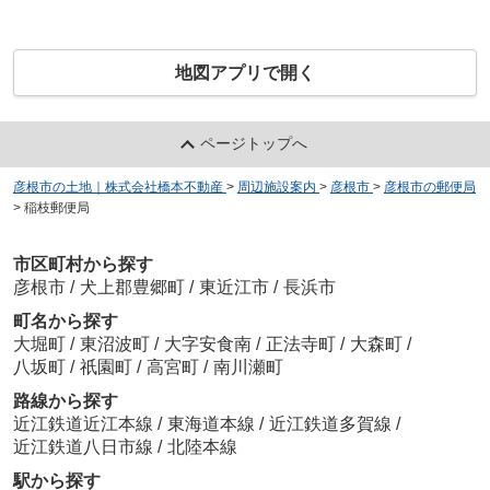
地図アプリで開く
ページトップへ
彦根市の土地｜株式会社橋本不動産
>
周辺施設案内
>
彦根市
>
彦根市の郵便局
>
稲枝郵便局
市区町村から探す
彦根市
/
犬上郡豊郷町
/
東近江市
/
長浜市
町名から探す
大堀町
/
東沼波町
/
大字安食南
/
正法寺町
/
大森町
/
八坂町
/
祇園町
/
高宮町
/
南川瀬町
路線から探す
近江鉄道近江本線
/
東海道本線
/
近江鉄道多賀線
/
近江鉄道八日市線
/
北陸本線
駅から探す