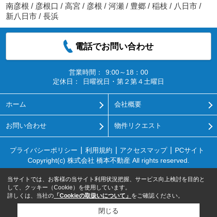
南彦根
/
彦根口
/
高宮
/
彦根
/
河瀬
/
豊郷
/
稲枝
/
八日市
/
新八日市
/
長浜
電話でお問い合わせ
営業時間：
9:00～18：00
定休日：
日曜祝日・第２第４土曜日
ホーム
会社概要
お問い合わせ
物件リクエスト
プライバシーポリシー
利用規約
アクセスマップ
PCサイト
Copyright(c) 株式会社 橋本不動産 All rights reserved.
当サイトでは、お客様の当サイト利用状況把握、サービス向上検討を目的と
して、クッキー（Cookie）を使用しています。
詳しくは、当社の
「Cookieの取扱いについて」
をご確認ください。
閉じる