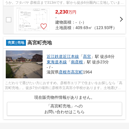
うか。フタバヤ 彦根店まで313mです。駅から徒歩6分圏内に立地していま
す。株式会社 橋本不動産がオススメする...
2,230
万
円
-
建物面積：-（-）
土地面積：409.69㎡（123.93坪）
高宮町売地
売買 | 売地
近江鉄道近江本線
「
高宮
」駅 徒歩8分
東海道本線
「
南彦根
」駅 徒歩23分
- / -
滋賀県
彦根市
高宮町
1964
こだわりで選びたい方におすすめ。彦根市エリアで住まいをお探しなら「高
宮町売地」。徒歩7分の場所に彦根市立高宮小学校があります。土地選びを
彦根市エリアで始めるなら、当社一押し...
現在販売物件情報がありません。
「高宮町売地」への
お問い合わせはこちら