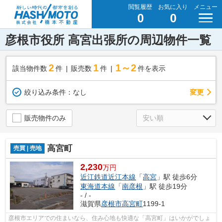
閲覧履歴
お気に入り
メニュー
0
0
彦根市役所 高宮出張所の周辺物件一覧
2
1
1～2
該当物件数
件
販売数
件
件を表示
変更
絞り込み条件：
なし
販売物件のみ
高宮町
売買 | 売地
2,230
万円
近江鉄道近江本線
「
高宮
」駅 徒歩6分
東海道本線
「
南彦根
」駅 徒歩19分
- / -
滋賀県
彦根市
高宮町
1199-1
彦根市エリアでの住まいなら、住み心地も快適な「高宮町」はいかがでしょ