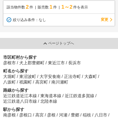
2
1
1～2
該当物件数
件
販売数
件
件を表示
変更
絞り込み条件：
なし
ページトップへ
市区町村から探す
彦根市
/
犬上郡豊郷町
/
東近江市
/
長浜市
町名から探す
大堀町
/
東沼波町
/
大字安食南
/
正法寺町
/
大森町
/
八坂町
/
祇園町
/
高宮町
/
南川瀬町
路線から探す
近江鉄道近江本線
/
東海道本線
/
近江鉄道多賀線
/
近江鉄道八日市線
/
北陸本線
駅から探す
南彦根
/
彦根口
/
高宮
/
彦根
/
河瀬
/
豊郷
/
稲枝
/
八日市
/