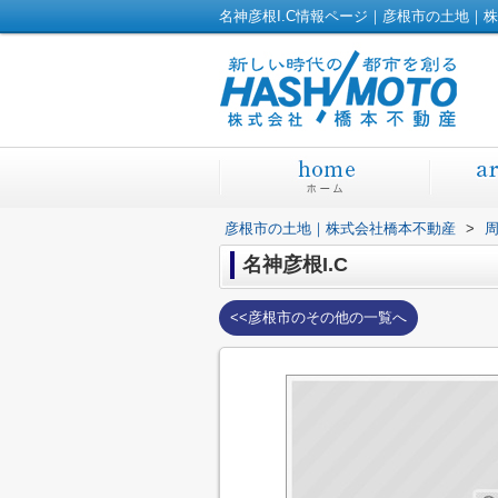
名神彦根I.C情報ページ｜彦根市の土地｜
彦根市の土地｜株式会社橋本不動産
>
名神彦根I.C
<<彦根市のその他の一覧へ