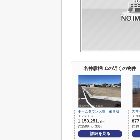
名神彦根I.Cの近くの物件
ホームタウン大堀 第Ⅱ期
スマ
-/176.50㎡
-/19
1,153.251
877
万円
約2598m／33分
約19
詳細を見る