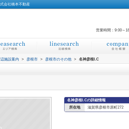
株式会社橋本不動産
営業時間：9:00～1
周辺施設案内
>
彦根市
>
彦根市のその他
>
名神彦根I.C
名神彦根I.Cの詳細情報
所在地
滋賀県彦根市原町272