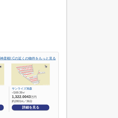
神彦根I.Cの近くの物件をもっと見る
サンライズ旭森
-/169.39㎡
1,322.0043
万円
約2801m／36分
詳細を見る