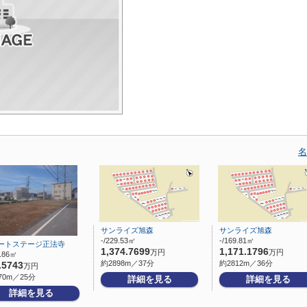
名
サンライズ旭森
サンライズ旭森
-/229.53㎡
-/169.81㎡
ートステージ正法寺
1,374.7699
1,171.1796
万円
万円
0.86㎡
約2898m／37分
約2812m／36分
.5743
万円
70m／25分
詳細を見る
詳細を見る
詳細を見る