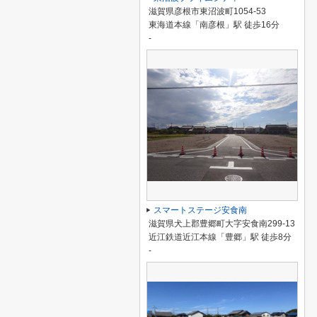
滋賀県彦根市東沼波町1054-53
東海道本線「南彦根」駅 徒歩16分
-
スマートステージ安食南
滋賀県犬上郡豊郷町大字安食南299-13
近江鉄道近江本線「豊郷」駅 徒歩8分
-