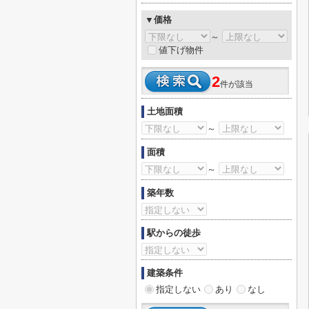
▼価格
～
値下げ物件
2
件が該当
土地面積
～
面積
～
築年数
駅からの徒歩
建築条件
指定しない
あり
なし