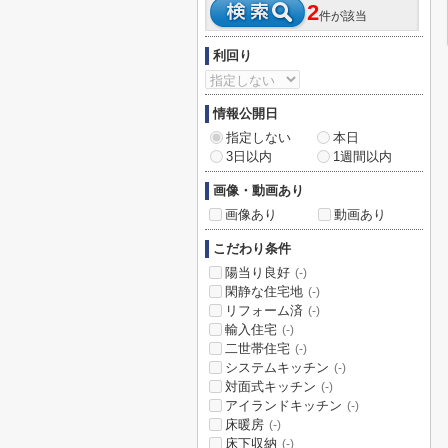
2
件が該当
利回り
情報公開日
指定しない
本日
3日以内
1週間以内
画像・動画あり
画像あり
動画あり
こだわり条件
陽当り良好
(-)
閑静な住宅地
(-)
リフォーム済
(-)
輸入住宅
(-)
二世帯住宅
(-)
システムキッチン
(-)
対面式キッチン
(-)
アイランドキッチン
(-)
床暖房
(-)
床下収納
(-)