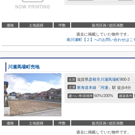
価格
土地面積
坪数
販売区画 / 総区画数
過去に掲載していた物件です。
南川瀬町【２】へのお問い合わせはこ
川瀬馬場町売地
滋賀県
彦根市
川瀬馬場町
900-3
住所
交通
東海道本線
「
河瀬
」駅 徒歩4分
60%/200%
建ぺい率/容積率
建築条件
価格
土地面積
坪数
販売区画 / 総区画数
過去に掲載していた物件です。