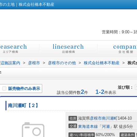
市の土地｜株式会社橋本不動産
営業時間：9:00～1
周辺施設案内
>
彦根市
>
彦根市のその他
>
株式会社橋本不動産
>
株式
件
並び順：
販売物件のみ表示
2
1-2
該当公開件数
件
件表示
南川瀬町【２】
滋賀県
彦根市
南川瀬町
1404-10
住所
交通
東海道本線
「
河瀬
」駅 徒歩5分
60%/200%
建ぺい率/容積率
建築条件