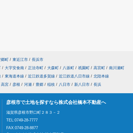
豊郷町
/
東近江市
/
長浜市
町
/
大字安食南
/
正法寺町
/
大森町
/
八坂町
/
祇園町
/
高宮町
/
南川瀬町
線
/
東海道本線
/
近江鉄道多賀線
/
近江鉄道八日市線
/
北陸本線
高宮
/
彦根
/
河瀬
/
豊郷
/
稲枝
/
八日市
/
新八日市
/
長浜
彦根市で土地を探すなら株式会社橋本不動産へ
滋賀県彦根市野口町２８３－２
TEL:0749-28-7777
FAX:0749-28-8877