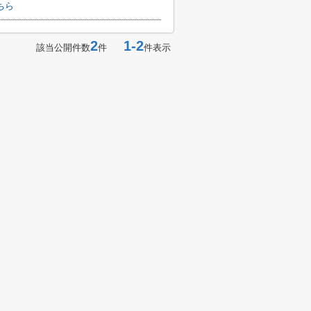
ちら
2
1-2
該当公開件数
件
件表示