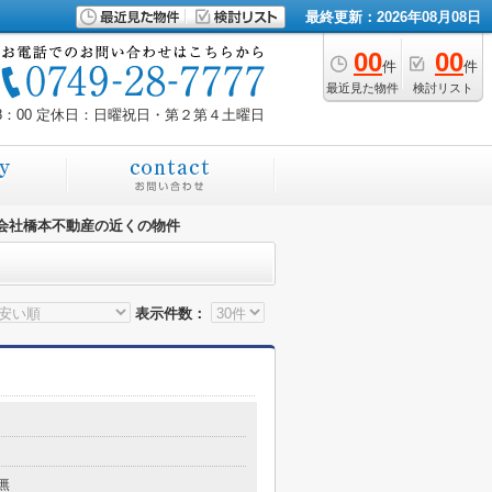
最終更新：2026年08月08日
00
00
件
件
最近見た物件
検討リスト
8：00
定休日：日曜祝日・第２第４土曜日
会社橋本不動産の近くの物件
表示件数：
無