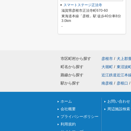
スマートステージ正法寺
滋賀県彦根市正法寺町670-60
東海道本線「彦根」駅 徒歩40分車8分
3.0km
-
市区町村から探す
彦根市
/
犬上郡
町名から探す
大堀町
/
東沼波
路線から探す
近江鉄道近江本
駅から探す
南彦根
/
彦根口
/
ホーム
お問い合わせ
会社概要
周辺施設検索
プライバシーポリシー
利用規約