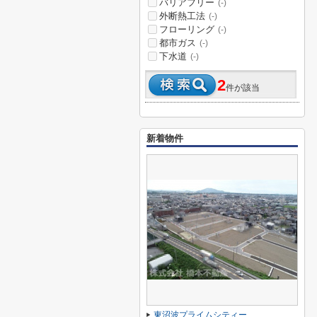
バリアフリー
(-)
外断熱工法
(-)
フローリング
(-)
都市ガス
(-)
下水道
(-)
2
件が該当
新着物件
東沼波プライムシティー