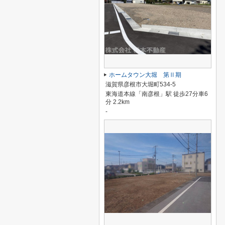
ホームタウン大堀 第Ⅱ期
滋賀県彦根市大堀町534-5
東海道本線「南彦根」駅 徒歩27分車6
分 2.2km
-