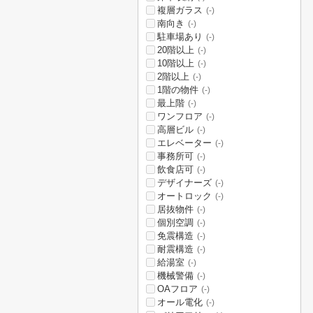
複層ガラス
(-)
南向き
(-)
駐車場あり
(-)
20階以上
(-)
10階以上
(-)
2階以上
(-)
1階の物件
(-)
最上階
(-)
ワンフロア
(-)
高層ビル
(-)
エレベーター
(-)
事務所可
(-)
飲食店可
(-)
デザイナーズ
(-)
オートロック
(-)
居抜物件
(-)
個別空調
(-)
免震構造
(-)
耐震構造
(-)
給湯室
(-)
機械警備
(-)
OAフロア
(-)
オール電化
(-)