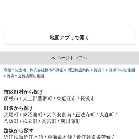
地図アプリで開く
ページトップへ
彦根市の土地｜株式会社橋本不動産
>
周辺施設案内
>
長浜市
>
長浜市の幼稚園
>
長浜市立長浜西幼稚園
市区町村から探す
彦根市
/
犬上郡豊郷町
/
東近江市
/
長浜市
町名から探す
大堀町
/
東沼波町
/
大字安食南
/
正法寺町
/
大森町
/
八坂町
/
祇園町
/
高宮町
/
南川瀬町
路線から探す
近江鉄道近江本線
/
東海道本線
/
近江鉄道多賀線
/