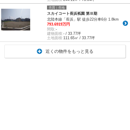
売買｜売地
スカイコート長浜衹園 第Ⅲ期
北陸本線「長浜」駅 徒歩22分車6分 1.8km
793.6919万円
間取:
-
建物面積:
- / 33.77坪
土地面積:
111.65㎡ / 33.77坪
近くの物件をもっと見る