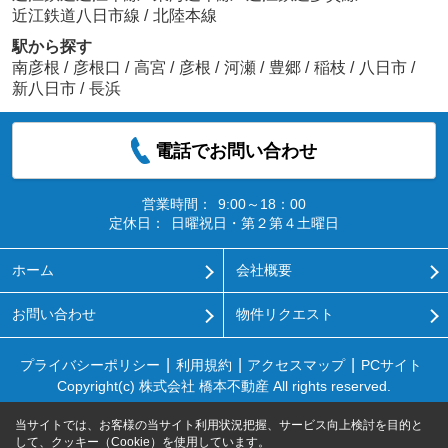
近江鉄道八日市線
/
北陸本線
駅から探す
南彦根
/
彦根口
/
高宮
/
彦根
/
河瀬
/
豊郷
/
稲枝
/
八日市
/
新八日市
/
長浜
電話でお問い合わせ
営業時間：
9:00～18：00
定休日：
日曜祝日・第２第４土曜日
ホーム
会社概要
お問い合わせ
物件リクエスト
プライバシーポリシー
利用規約
アクセスマップ
PCサイト
Copyright(c) 株式会社 橋本不動産 All rights reserved.
当サイトでは、お客様の当サイト利用状況把握、サービス向上検討を目的と
して、クッキー（Cookie）を使用しています。