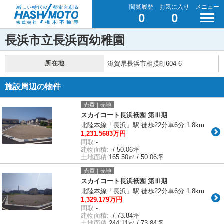
閲覧履歴
お気に入り
メニュー
0
0
長浜市立長浜西幼稚園
所在地
滋賀県長浜市相撲町604-6
施設周辺の物件
売買｜売地
スカイコート長浜衹園 第Ⅲ期
北陸本線「長浜」駅 徒歩22分車6分 1.8km
1,231.5683万円
間取:
-
建物面積:
- / 50.06坪
土地面積:
165.50㎡ / 50.06坪
売買｜売地
スカイコート長浜衹園 第Ⅲ期
北陸本線「長浜」駅 徒歩22分車6分 1.8km
1,329.179万円
間取:
-
建物面積:
- / 73.84坪
土地面積:
244.11㎡ / 73.84坪