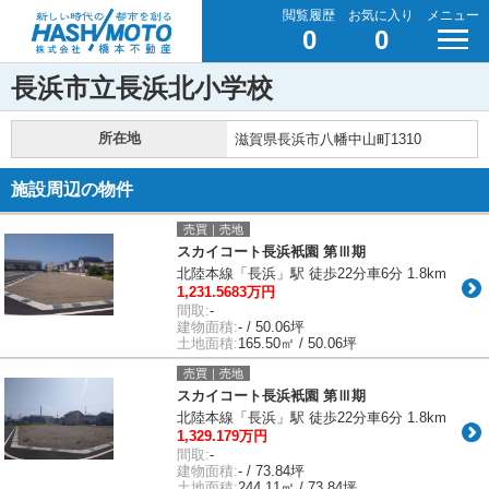
閲覧履歴
お気に入り
メニュー
0
0
長浜市立長浜北小学校
所在地
滋賀県長浜市八幡中山町1310
施設周辺の物件
売買｜売地
スカイコート長浜衹園 第Ⅲ期
北陸本線「長浜」駅 徒歩22分車6分 1.8km
1,231.5683万円
間取:
-
建物面積:
- / 50.06坪
土地面積:
165.50㎡ / 50.06坪
売買｜売地
スカイコート長浜衹園 第Ⅲ期
北陸本線「長浜」駅 徒歩22分車6分 1.8km
1,329.179万円
間取:
-
建物面積:
- / 73.84坪
土地面積:
244.11㎡ / 73.84坪