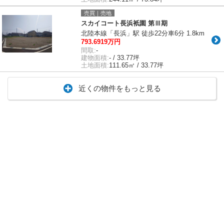
売買｜売地
スカイコート長浜衹園 第Ⅲ期
北陸本線「長浜」駅 徒歩22分車6分 1.8km
793.6919万円
間取:
-
建物面積:
- / 33.77坪
土地面積:
111.65㎡ / 33.77坪
近くの物件をもっと見る