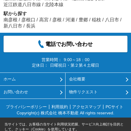
近江鉄道八日市線
/
北陸本線
駅から探す
南彦根
/
彦根口
/
高宮
/
彦根
/
河瀬
/
豊郷
/
稲枝
/
八日市
/
新八日市
/
長浜
電話でお問い合わせ
営業時間：
9:00～18：00
定休日：
日曜祝日・第２第４土曜日
ホーム
会社概要
お問い合わせ
物件リクエスト
プライバシーポリシー
利用規約
アクセスマップ
PCサイト
Copyright(c) 株式会社 橋本不動産 All rights reserved.
当サイトでは、お客様の当サイト利用状況把握、サービス向上検討を目的と
して、クッキー（Cookie）を使用しています。