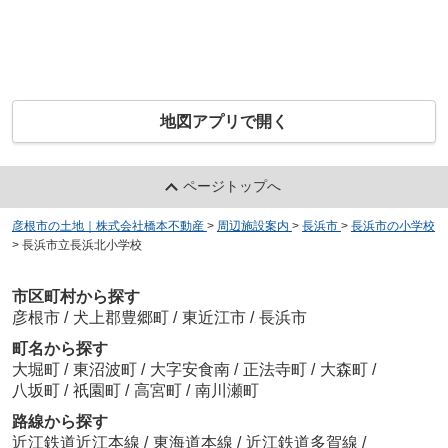
地図アプリで開く
ページトップへ
彦根市の土地｜株式会社橋本不動産
>
周辺施設案内
>
長浜市
>
長浜市の小学校
>
長浜市立長浜北小学校
市区町村から探す
彦根市
/
犬上郡豊郷町
/
東近江市
/
長浜市
町名から探す
大堀町
/
東沼波町
/
大字安食南
/
正法寺町
/
大森町
/
八坂町
/
祇園町
/
高宮町
/
南川瀬町
路線から探す
近江鉄道近江本線
/
東海道本線
/
近江鉄道多賀線
/