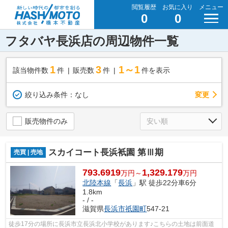
閲覧履歴
お気に入り
メニュー
0
0
フタバヤ長浜店の周辺物件一覧
1
3
1～1
該当物件数
件
販売数
件
件を表示
変更
絞り込み条件：
なし
販売物件のみ
スカイコート長浜衹園 第Ⅲ期
売買 | 売地
793.6919
1,329.179
万円～
万円
北陸本線
「
長浜
」駅 徒歩22分車6分
1.8km
- / -
滋賀県
長浜市
祇園町
547-21
徒歩17分の場所に長浜市立長浜北小学校があります♪こちらの土地は前面道