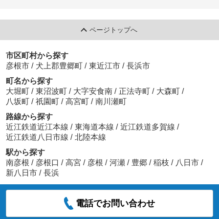
ページトップへ
市区町村から探す
彦根市
/
犬上郡豊郷町
/
東近江市
/
長浜市
町名から探す
大堀町
/
東沼波町
/
大字安食南
/
正法寺町
/
大森町
/
八坂町
/
祇園町
/
高宮町
/
南川瀬町
路線から探す
近江鉄道近江本線
/
東海道本線
/
近江鉄道多賀線
/
近江鉄道八日市線
/
北陸本線
駅から探す
南彦根
/
彦根口
/
高宮
/
彦根
/
河瀬
/
豊郷
/
稲枝
/
八日市
/
新八日市
/
長浜
電話でお問い合わせ