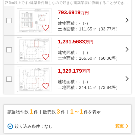
路6m以上です♪建築条件無しなので好きな建築業者に依頼することができま
す♪土地を買うなら、北陸本線長浜近辺も...
793.6919
万
円
-
建物面積：-（-）
土地面積：111.65㎡（33.77坪）
1,231.5683
万
円
-
建物面積：-（-）
土地面積：165.50㎡（50.06坪）
1,329.179
万
円
-
建物面積：-（-）
土地面積：244.11㎡（73.84坪）
1
3
1～1
該当物件数
件
販売数
件
件を表示
変更
絞り込み条件：
なし