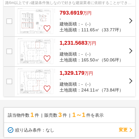
路6m以上です♪建築条件無しなので好きな建築業者に依頼することができま
す♪土地を買うなら、北陸本線長浜近辺も...
793.6919
万
円
-
建物面積：-（-）
土地面積：111.65㎡（33.77坪）
1,231.5683
万
円
-
建物面積：-（-）
土地面積：165.50㎡（50.06坪）
1,329.179
万
円
-
建物面積：-（-）
土地面積：244.11㎡（73.84坪）
1
3
1～1
該当物件数
件
販売数
件
件を表示
変更
絞り込み条件：
なし