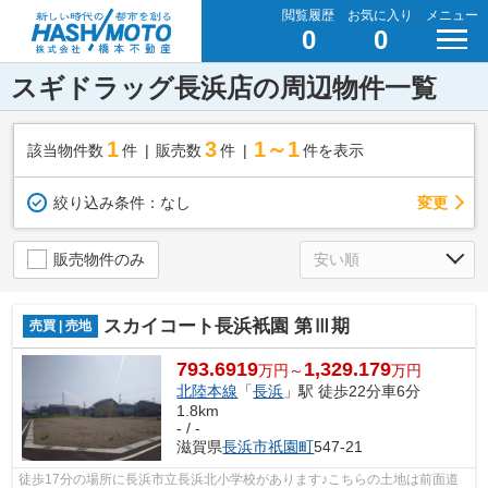
閲覧履歴
お気に入り
メニュー
0
0
スギドラッグ長浜店の周辺物件一覧
1
3
1～1
該当物件数
件
販売数
件
件を表示
変更
絞り込み条件：
なし
販売物件のみ
スカイコート長浜衹園 第Ⅲ期
売買 | 売地
793.6919
1,329.179
万円～
万円
北陸本線
「
長浜
」駅 徒歩22分車6分
1.8km
- / -
滋賀県
長浜市
祇園町
547-21
徒歩17分の場所に長浜市立長浜北小学校があります♪こちらの土地は前面道