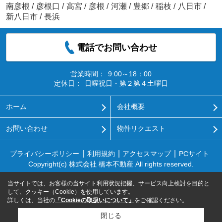
南彦根
/
彦根口
/
高宮
/
彦根
/
河瀬
/
豊郷
/
稲枝
/
八日市
/
新八日市
/
長浜
電話でお問い合わせ
営業時間：
9:00～18：00
定休日：
日曜祝日・第２第４土曜日
ホーム
会社概要
お問い合わせ
物件リクエスト
プライバシーポリシー
利用規約
アクセスマップ
PCサイト
Copyright(c) 株式会社 橋本不動産 All rights reserved.
当サイトでは、お客様の当サイト利用状況把握、サービス向上検討を目的と
して、クッキー（Cookie）を使用しています。
詳しくは、当社の
「Cookieの取扱いについて」
をご確認ください。
閉じる