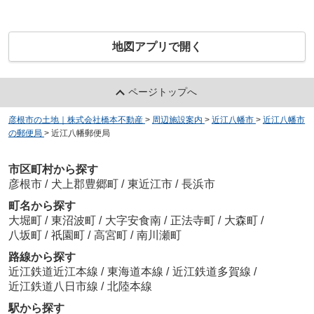
地図アプリで開く
ページトップへ
彦根市の土地｜株式会社橋本不動産
>
周辺施設案内
>
近江八幡市
>
近江八幡市
の郵便局
>
近江八幡郵便局
市区町村から探す
彦根市
/
犬上郡豊郷町
/
東近江市
/
長浜市
町名から探す
大堀町
/
東沼波町
/
大字安食南
/
正法寺町
/
大森町
/
八坂町
/
祇園町
/
高宮町
/
南川瀬町
路線から探す
近江鉄道近江本線
/
東海道本線
/
近江鉄道多賀線
/
近江鉄道八日市線
/
北陸本線
駅から探す