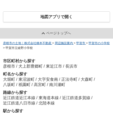
地図アプリで開く
ページトップへ
彦根市の土地｜株式会社橋本不動産
>
周辺施設案内
>
甲賀市
>
甲賀市の小学校
>
甲賀市立綾野小学校
市区町村から探す
彦根市
/
犬上郡豊郷町
/
東近江市
/
長浜市
町名から探す
大堀町
/
東沼波町
/
大字安食南
/
正法寺町
/
大森町
/
八坂町
/
祇園町
/
高宮町
/
南川瀬町
路線から探す
近江鉄道近江本線
/
東海道本線
/
近江鉄道多賀線
/
近江鉄道八日市線
/
北陸本線
駅から探す