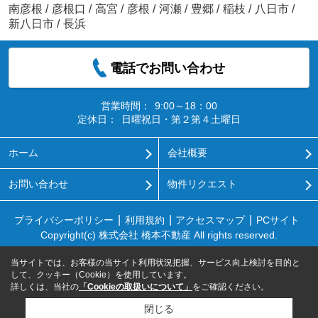
南彦根
/
彦根口
/
高宮
/
彦根
/
河瀬
/
豊郷
/
稲枝
/
八日市
/
新八日市
/
長浜
電話でお問い合わせ
営業時間：
9:00～18：00
定休日：
日曜祝日・第２第４土曜日
ホーム
会社概要
お問い合わせ
物件リクエスト
プライバシーポリシー
利用規約
アクセスマップ
PCサイト
Copyright(c) 株式会社 橋本不動産 All rights reserved.
当サイトでは、お客様の当サイト利用状況把握、サービス向上検討を目的と
して、クッキー（Cookie）を使用しています。
詳しくは、当社の
「Cookieの取扱いについて」
をご確認ください。
閉じる