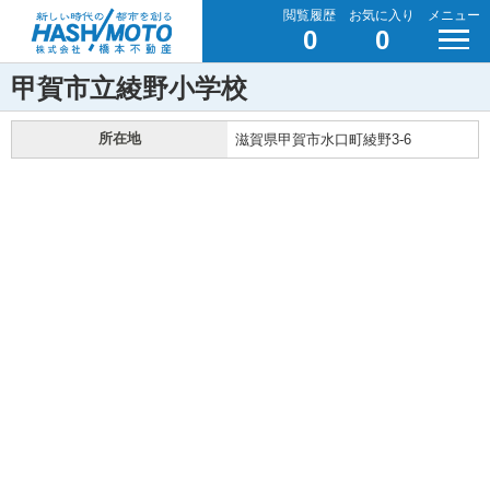
閲覧履歴
お気に入り
メニュー
0
0
甲賀市立綾野小学校
所在地
滋賀県甲賀市水口町綾野3-6