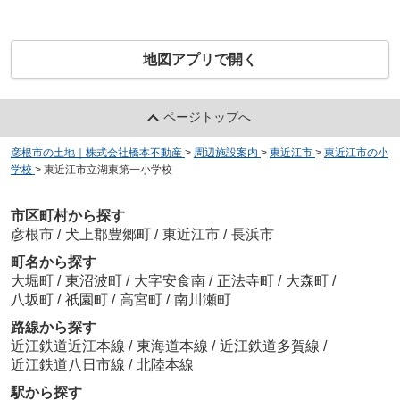
地図アプリで開く
ページトップへ
彦根市の土地｜株式会社橋本不動産
>
周辺施設案内
>
東近江市
>
東近江市の小
学校
>
東近江市立湖東第一小学校
市区町村から探す
彦根市
/
犬上郡豊郷町
/
東近江市
/
長浜市
町名から探す
大堀町
/
東沼波町
/
大字安食南
/
正法寺町
/
大森町
/
八坂町
/
祇園町
/
高宮町
/
南川瀬町
路線から探す
近江鉄道近江本線
/
東海道本線
/
近江鉄道多賀線
/
近江鉄道八日市線
/
北陸本線
駅から探す