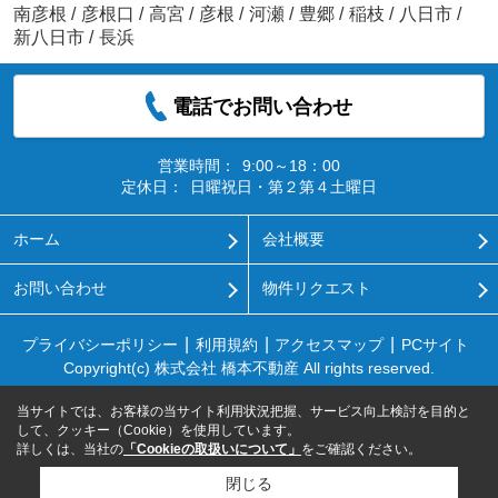
南彦根
/
彦根口
/
高宮
/
彦根
/
河瀬
/
豊郷
/
稲枝
/
八日市
/
新八日市
/
長浜
電話でお問い合わせ
営業時間：
9:00～18：00
定休日：
日曜祝日・第２第４土曜日
ホーム
会社概要
お問い合わせ
物件リクエスト
プライバシーポリシー
利用規約
アクセスマップ
PCサイト
Copyright(c) 株式会社 橋本不動産 All rights reserved.
当サイトでは、お客様の当サイト利用状況把握、サービス向上検討を目的と
して、クッキー（Cookie）を使用しています。
詳しくは、当社の
「Cookieの取扱いについて」
をご確認ください。
閉じる